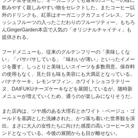
ランド豆を使用し、オーガニックでも通常のコーヒーの様に
飲みやすく親しみやすい物をセレクトした。またコーヒー以
外のドリンクも、紅茶はオーガニックカフェインレス、フレ
ッシュフルーツの入ったこだわりのフルーツティー、もちろ
んGingerGarden本店で人気の「オリジナルチャイティ」も
提供される。
フードメニューも、従来のグルテンフリーの「美味しくな
い」「パサパサしている」「味わいが薄い」といったイメー
ジを覆す、しっとりと美味しいスイーツを多数用意。保存料
の使用もなく、見た目も味も美容にも大満足となっている。
バナナケーキ、レモンマフィン、ホワイトショコラテリー
ヌ、DAIFUKUチーズケーキなどを展開しているが、随時新
メニューが増えていくため、通うのが楽しみになりそうだ。
また店内は、ツヤ感のある大理石とホワイト・ベージュ・ゴ
ールドを基調とした洗練された、かつ落ち着いた世界観を演
出。まさに大人の女性たちに向けた感度の高いコーヒースタ
ンドとなっている。今後の展開からも目が離せない。