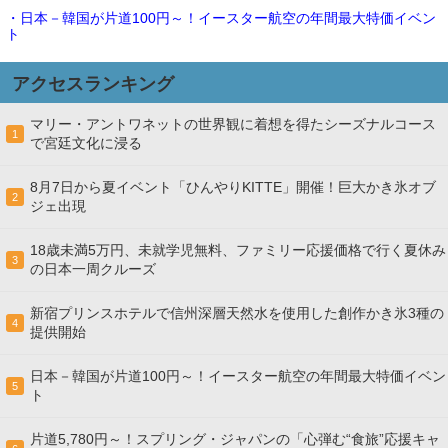
・日本－韓国が片道100円～！イースター航空の年間最大特価イベン
ト
アクセスランキング
マリー・アントワネットの世界観に着想を得たシーズナルコース
1
で宮廷文化に浸る
8月7日から夏イベント「ひんやりKITTE」開催！巨大かき氷オブ
2
ジェ出現
18歳未満5万円、未就学児無料、ファミリー応援価格で行く夏休み
3
の日本一周クルーズ
新宿プリンスホテルで信州深層天然水を使用した創作かき氷3種の
4
提供開始
日本－韓国が片道100円～！イースター航空の年間最大特価イベン
5
ト
片道5,780円～！スプリング・ジャパンの「心弾む“食旅”応援キャ