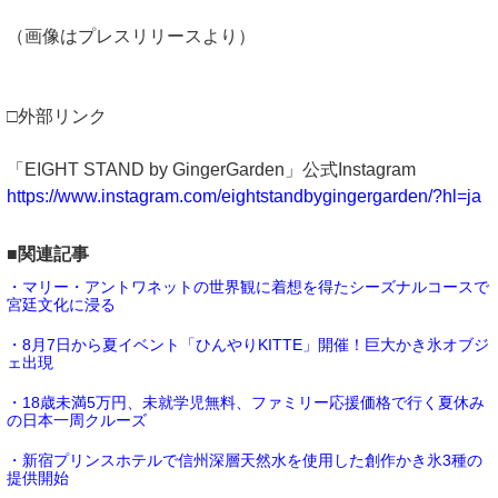
（画像はプレスリリースより）
□外部リンク
「EIGHT STAND by GingerGarden」公式Instagram
https://www.instagram.com/eightstandbygingergarden/?hl=ja
■関連記事
・マリー・アントワネットの世界観に着想を得たシーズナルコースで
宮廷文化に浸る
・8月7日から夏イベント「ひんやりKITTE」開催！巨大かき氷オブジ
ェ出現
・18歳未満5万円、未就学児無料、ファミリー応援価格で行く夏休み
の日本一周クルーズ
・新宿プリンスホテルで信州深層天然水を使用した創作かき氷3種の
提供開始