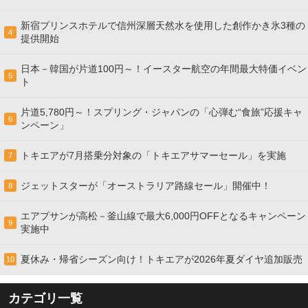
新宿プリンスホテルで信州深層天然水を使用した創作かき氷3種の
4
提供開始
日本－韓国が片道100円～！イースター航空の年間最大特価イベン
5
ト
片道5,780円～！スプリング・ジャパンの「心弾む“食旅”応援キャ
6
ンペーン」
トキエアが7月搭乗分対象の「トキエアサマーセール」を実施
7
ジェットスターが「オーストラリア路線セール」開催中！
8
エアプサンが高松－釜山線で最大6,000円OFFとなるキャンペーン
9
実施中
夏休み・帰省シーズン向け！トキエアが2026年夏ダイヤ追加販売
10
カテゴリ一覧