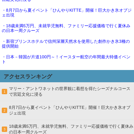
・8月7日から夏イベント「ひんやりKITTE」開催！巨大かき氷オブジ
ェ出現
・18歳未満5万円、未就学児無料、ファミリー応援価格で行く夏休み
の日本一周クルーズ
・新宿プリンスホテルで信州深層天然水を使用した創作かき氷3種の
提供開始
・日本－韓国が片道100円～！イースター航空の年間最大特価イベン
ト
アクセスランキング
マリー・アントワネットの世界観に着想を得たシーズナルコース
1
で宮廷文化に浸る
8月7日から夏イベント「ひんやりKITTE」開催！巨大かき氷オブ
2
ジェ出現
18歳未満5万円、未就学児無料、ファミリー応援価格で行く夏休み
3
の日本一周クルーズ