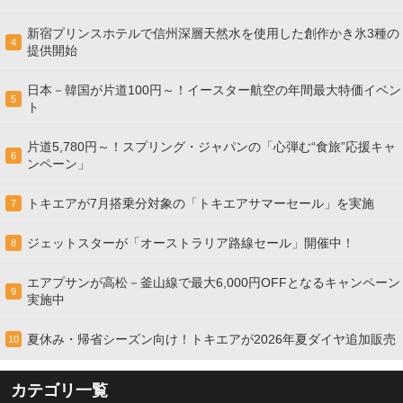
新宿プリンスホテルで信州深層天然水を使用した創作かき氷3種の
4
提供開始
日本－韓国が片道100円～！イースター航空の年間最大特価イベン
5
ト
片道5,780円～！スプリング・ジャパンの「心弾む“食旅”応援キャ
6
ンペーン」
トキエアが7月搭乗分対象の「トキエアサマーセール」を実施
7
ジェットスターが「オーストラリア路線セール」開催中！
8
エアプサンが高松－釜山線で最大6,000円OFFとなるキャンペーン
9
実施中
夏休み・帰省シーズン向け！トキエアが2026年夏ダイヤ追加販売
10
カテゴリ一覧