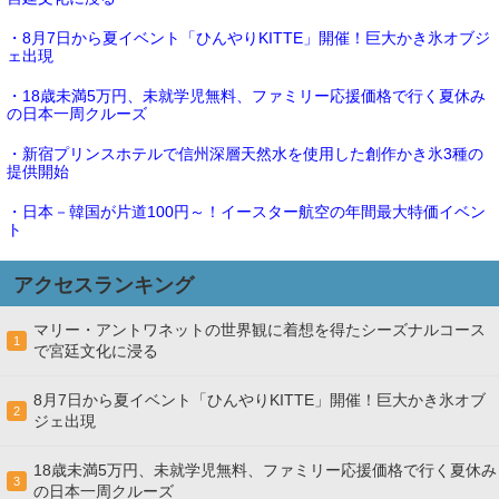
・8月7日から夏イベント「ひんやりKITTE」開催！巨大かき氷オブジ
ェ出現
・18歳未満5万円、未就学児無料、ファミリー応援価格で行く夏休み
の日本一周クルーズ
・新宿プリンスホテルで信州深層天然水を使用した創作かき氷3種の
提供開始
・日本－韓国が片道100円～！イースター航空の年間最大特価イベン
ト
アクセスランキング
マリー・アントワネットの世界観に着想を得たシーズナルコース
1
で宮廷文化に浸る
8月7日から夏イベント「ひんやりKITTE」開催！巨大かき氷オブ
2
ジェ出現
18歳未満5万円、未就学児無料、ファミリー応援価格で行く夏休み
3
の日本一周クルーズ