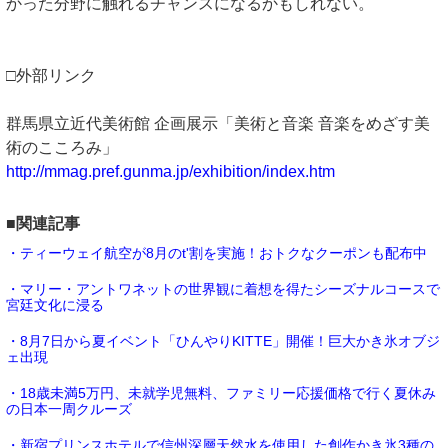
かった分野に触れるチャンスになるかもしれない。
□外部リンク
群馬県立近代美術館 企画展示「美術と音楽 音楽をめざす美
術のこころみ」
http://mmag.pref.gunma.jp/exhibition/index.htm
■関連記事
・ティーウェイ航空が8月のt'割を実施！おトクなクーポンも配布中
・マリー・アントワネットの世界観に着想を得たシーズナルコースで
宮廷文化に浸る
・8月7日から夏イベント「ひんやりKITTE」開催！巨大かき氷オブジ
ェ出現
・18歳未満5万円、未就学児無料、ファミリー応援価格で行く夏休み
の日本一周クルーズ
・新宿プリンスホテルで信州深層天然水を使用した創作かき氷3種の