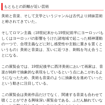
もともとの距離が近い芸術
美術と音楽、そして文学というジャンルは古代より姉妹芸術
と称されてきていた。
そしてロマン主義（18世紀末から19世紀前半にヨーロッパも
しくはヨーロッパの影響をうけた諸地域で起こった精神運動
の一つで、合理主義などに対し感受性や主観に重きを置くと
いうもの）美術と音楽は、互いに近づき、刺戟を与え合うこ
とになる。
この展覧会では、19世紀後半に西洋美術において画家は、音
楽が純粋で抽象的な表現をしているという点にあこがれるよ
うになったため、美術も音楽のように抽象化を進めていった
という動きに注目している。
この展覧会は美術作品だけでなく、関連する音楽も合わせて
聴くことができる興味深い展覧会である。ふだん触れていな