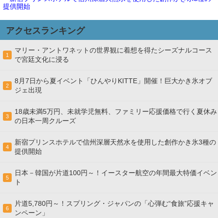
提供開始
アクセスランキング
マリー・アントワネットの世界観に着想を得たシーズナルコース
1
で宮廷文化に浸る
8月7日から夏イベント「ひんやりKITTE」開催！巨大かき氷オブ
2
ジェ出現
18歳未満5万円、未就学児無料、ファミリー応援価格で行く夏休み
3
の日本一周クルーズ
新宿プリンスホテルで信州深層天然水を使用した創作かき氷3種の
4
提供開始
日本－韓国が片道100円～！イースター航空の年間最大特価イベン
5
ト
片道5,780円～！スプリング・ジャパンの「心弾む“食旅”応援キャ
6
ンペーン」