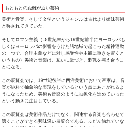
もともとの距離が近い芸術
美術と音楽、そして文学というジャンルは古代より姉妹芸術
と称されてきていた。
そしてロマン主義（18世紀末から19世紀前半にヨーロッパも
しくはヨーロッパの影響をうけた諸地域で起こった精神運動
の一つで、合理主義などに対し感受性や主観に重きを置くと
いうもの）美術と音楽は、互いに近づき、刺戟を与え合うこ
とになる。
この展覧会では、19世紀後半に西洋美術において画家は、音
楽が純粋で抽象的な表現をしているという点にあこがれるよ
うになったため、美術も音楽のように抽象化を進めていった
という動きに注目している。
この展覧会は美術作品だけでなく、関連する音楽も合わせて
聴くことができる興味深い展覧会である。ふだん触れていな