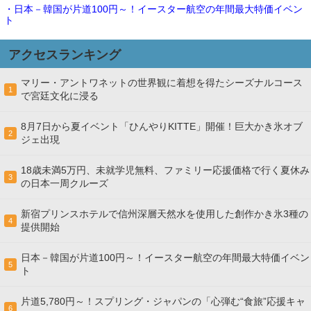
・日本－韓国が片道100円～！イースター航空の年間最大特価イベン
ト
アクセスランキング
マリー・アントワネットの世界観に着想を得たシーズナルコース
1
で宮廷文化に浸る
8月7日から夏イベント「ひんやりKITTE」開催！巨大かき氷オブ
2
ジェ出現
18歳未満5万円、未就学児無料、ファミリー応援価格で行く夏休み
3
の日本一周クルーズ
新宿プリンスホテルで信州深層天然水を使用した創作かき氷3種の
4
提供開始
日本－韓国が片道100円～！イースター航空の年間最大特価イベン
5
ト
片道5,780円～！スプリング・ジャパンの「心弾む“食旅”応援キャ
6