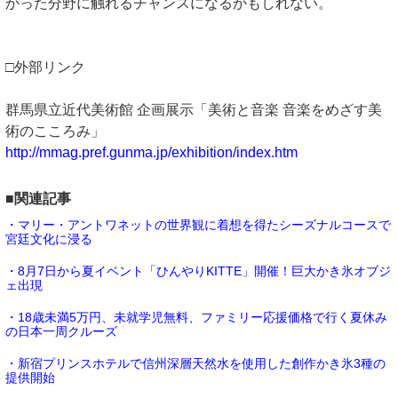
かった分野に触れるチャンスになるかもしれない。
□外部リンク
群馬県立近代美術館 企画展示「美術と音楽 音楽をめざす美
術のこころみ」
http://mmag.pref.gunma.jp/exhibition/index.htm
■関連記事
・マリー・アントワネットの世界観に着想を得たシーズナルコースで
宮廷文化に浸る
・8月7日から夏イベント「ひんやりKITTE」開催！巨大かき氷オブジ
ェ出現
・18歳未満5万円、未就学児無料、ファミリー応援価格で行く夏休み
の日本一周クルーズ
・新宿プリンスホテルで信州深層天然水を使用した創作かき氷3種の
提供開始