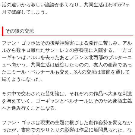
活の違いから激しい議論が多くなり、共同生活はわずか2ヶ
月で破綻してしまう。
その後の交流
ファン・ゴッホはその後精神障害による発作に苦しみ、アル
ルから数キロ離れたサン＝レミの療養院に入院する。一方ゴ
ーギャンはアルルを去ったあとフランス北西部のブルターニ
ュへ向かう。共同生活は破綻したものの、友人の画家であっ
たエミール・ベルナールも交え、3人の交流は書簡を通して
続くようになった。
その中で交わされた芸術論は、それぞれの作品へ大きな刺激
を与えていく。ゴーギャンとベルナールはそのため象徴主義
へと進み行くことになる。
ファン・ゴッホは現実の主題に根ざした創作姿勢を変えなか
ったが、書簡でのやりとりの影響は作品に垣間見られた。な