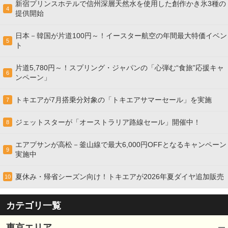
新宿プリンスホテルで信州深層天然水を使用した創作かき氷3種の
4
提供開始
日本－韓国が片道100円～！イースター航空の年間最大特価イベン
5
ト
片道5,780円～！スプリング・ジャパンの「心弾む“食旅”応援キャ
6
ンペーン」
トキエアが7月搭乗分対象の「トキエアサマーセール」を実施
7
ジェットスターが「オーストラリア路線セール」開催中！
8
エアプサンが高松－釜山線で最大6,000円OFFとなるキャンペーン
9
実施中
夏休み・帰省シーズン向け！トキエアが2026年夏ダイヤ追加販売
10
カテゴリ一覧
東京エリア