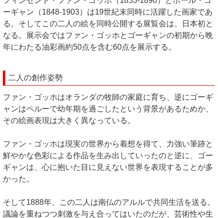
フィンセント・ファン・ゴッホ（1853-1890）とポール・ゴ
ーギャン（1848-1903）は19世紀末同時に活躍した画家であ
る。そしてこの二人の絵を同時公開する展覧会は、日本初と
なる。展示会ではファン・ゴッホとゴーギャンの初期から晩
年にわたる油彩画約50点を含む60点を展示する。
二人の創作姿勢
ファン・ゴッホはオランダの牧師の家庭に育ち、逆にゴーギ
ャンはペルーで幼年期を過ごしたという背景があるためか、
その絵画表現は大きく異なっている。
ファン・ゴッホは現実の世界から着想を得て、力強い筆跡と
鮮やかな色彩による作品を生み出していったのと逆に、ゴー
ギャンは、心に抱いた目に見えない世界を表現することが多
かった。
そして1888年、この二人は南仏のアルルで共同生活を送る。
議論を重ねつつ刺激を与え合ってはいたのだが、芸術性や生