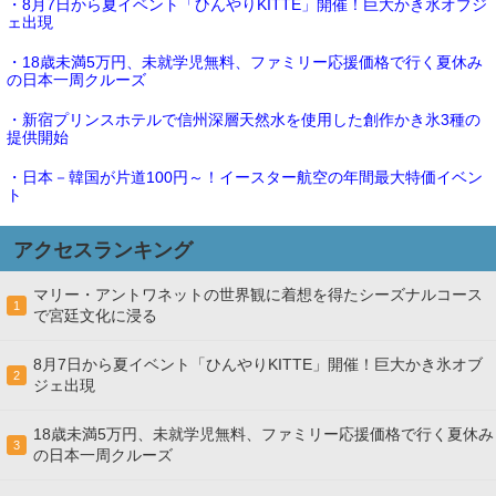
・8月7日から夏イベント「ひんやりKITTE」開催！巨大かき氷オブジ
ェ出現
・18歳未満5万円、未就学児無料、ファミリー応援価格で行く夏休み
の日本一周クルーズ
・新宿プリンスホテルで信州深層天然水を使用した創作かき氷3種の
提供開始
・日本－韓国が片道100円～！イースター航空の年間最大特価イベン
ト
アクセスランキング
マリー・アントワネットの世界観に着想を得たシーズナルコース
1
で宮廷文化に浸る
8月7日から夏イベント「ひんやりKITTE」開催！巨大かき氷オブ
2
ジェ出現
18歳未満5万円、未就学児無料、ファミリー応援価格で行く夏休み
3
の日本一周クルーズ