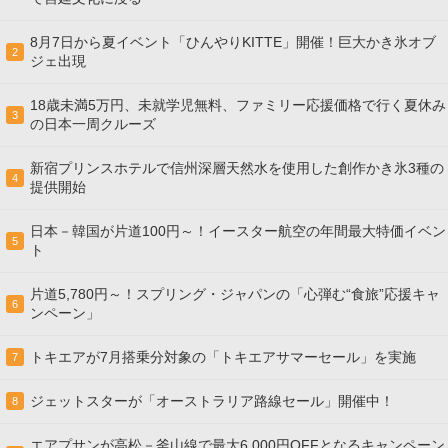
8月7日から夏イベント「ひんやりKITTE」開催！巨大かき氷オブ
2
ジェ出現
18歳未満5万円、未就学児無料、ファミリー応援価格で行く夏休み
3
の日本一周クルーズ
新宿プリンスホテルで信州深層天然水を使用した創作かき氷3種の
4
提供開始
日本－韓国が片道100円～！イースター航空の年間最大特価イベン
5
ト
片道5,780円～！スプリング・ジャパンの「心弾む“食旅”応援キャ
6
ンペーン」
トキエアが7月搭乗分対象の「トキエアサマーセール」を実施
7
ジェットスターが「オーストラリア路線セール」開催中！
8
エアプサンが高松－釜山線で最大6,000円OFFとなるキャンペーン