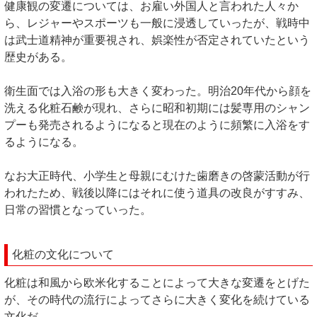
健康観の変遷については、お雇い外国人と言われた人々か
ら、レジャーやスポーツも一般に浸透していったが、戦時中
は武士道精神が重要視され、娯楽性が否定されていたという
歴史がある。
衛生面では入浴の形も大きく変わった。明治20年代から顔を
洗える化粧石鹸が現れ、さらに昭和初期には髪専用のシャン
プーも発売されるようになると現在のように頻繁に入浴をす
るようになる。
なお大正時代、小学生と母親にむけた歯磨きの啓蒙活動が行
われたため、戦後以降にはそれに使う道具の改良がすすみ、
日常の習慣となっていった。
化粧の文化について
化粧は和風から欧米化することによって大きな変遷をとげた
が、その時代の流行によってさらに大きく変化を続けている
文化だ。