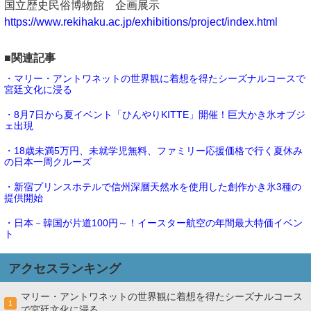
国立歴史民俗博物館 企画展示
https://www.rekihaku.ac.jp/exhibitions/project/index.html
■関連記事
・マリー・アントワネットの世界観に着想を得たシーズナルコースで
宮廷文化に浸る
・8月7日から夏イベント「ひんやりKITTE」開催！巨大かき氷オブジ
ェ出現
・18歳未満5万円、未就学児無料、ファミリー応援価格で行く夏休み
の日本一周クルーズ
・新宿プリンスホテルで信州深層天然水を使用した創作かき氷3種の
提供開始
・日本－韓国が片道100円～！イースター航空の年間最大特価イベン
ト
アクセスランキング
マリー・アントワネットの世界観に着想を得たシーズナルコース
1
で宮廷文化に浸る