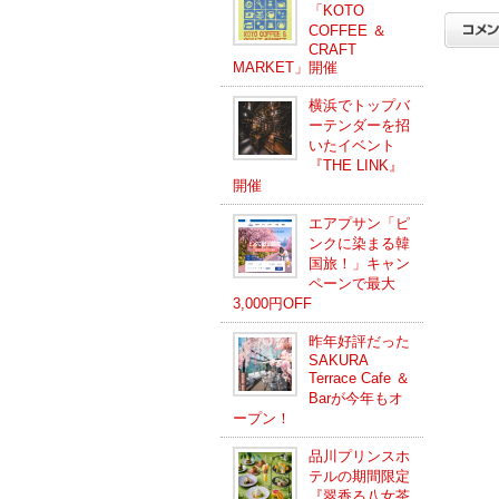
「KOTO
COFFEE ＆
CRAFT
MARKET」開催
横浜でトップバ
ーテンダーを招
いたイベント
『THE LINK』
開催
エアプサン「ピ
ンクに染まる韓
国旅！」キャン
ペーンで最大
3,000円OFF
昨年好評だった
SAKURA
Terrace Cafe ＆
Barが今年もオ
ープン！
品川プリンスホ
テルの期間限定
『翠香る八女茶