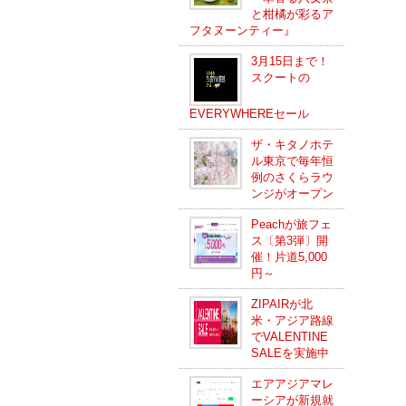
と柑橘が彩るア
フタヌーンティー』
3月15日まで！
スクートの
EVERYWHEREセール
ザ・キタノホテ
ル東京で毎年恒
例のさくらラウ
ンジがオープン
Peachが旅フェ
ス〔第3弾〕開
催！片道5,000
円～
ZIPAIRが北
米・アジア路線
でVALENTINE
SALEを実施中
エアアジアマレ
ーシアが新規就