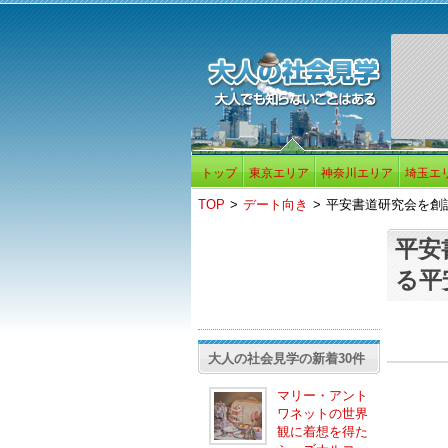
トップ
東京エリア
神奈川エリア
埼玉エ
TOP
>
デート向き
>
平安書道研究会を創
平安
る平
大人の社会見学の新着30件
マリー・アント
ワネットの世界
観に着想を得た