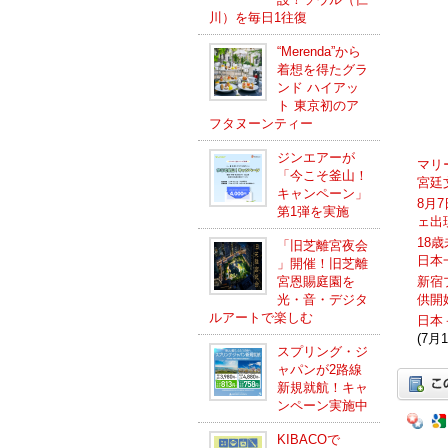
川）を毎日1往復
“Merenda”から
着想を得たグラ
ンド ハイアッ
ト 東京初のア
フタヌーンティー
ジンエアーが
マリ
「今こそ釜山！
宮廷
キャンペーン」
8月
第1弾を実施
ェ出
18
「旧芝離宮夜会
日本
」開催！旧芝離
宮恩賜庭園を
新宿
光・音・デジタ
供開
ルアートで楽しむ
日本
(7月1
スプリング・ジ
ャパンが2路線
新規就航！キャ
ンペーン実施中
KIBACOで