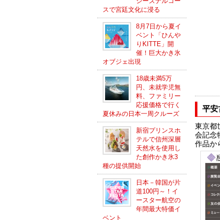
シーズナルコー
スで宮廷文化に浸る
8月7日から夏イ
ベント「ひんや
りKITTE」開
催！巨大かき氷
オブジェ出現
18歳未満5万
円、未就学児無
料、ファミリー
応援価格で行く
平安
夏休みの日本一周クルーズ
東京都
新宿プリンスホ
会記念
テルで信州深層
作品から
天然水を使用し
た創作かき氷3
種の提供開始
日本－韓国が片
道100円～！イ
ースター航空の
年間最大特価イ
ベント