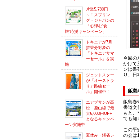
片道5,780円
～！スプリン
グ・ジャパンの
「心弾む“食
旅”応援キャンペーン」
トキエアが7月
搭乗分対象の
「トキエアサマ
今回の展
ーセール」を実
かけて
施
ンは書
り、日
ジェットスター
が「オーストラ
リア路線セー
飯島
ル」開催中！
飯島春
エアプサンが高
書道文
松－釜山線で最
もと、
大6,000円OFF
ても知
となるキャンペ
ーン実施中
この平
夏休み・帰省シ
の会は