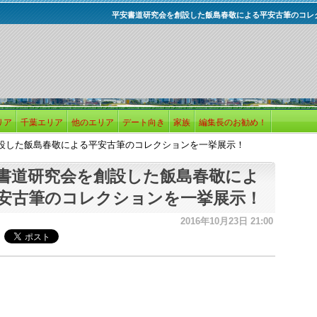
平安書道研究会を創設した飯島春敬による平安古筆のコレ
リア
千葉エリア
他のエリア
デート向き
家族
編集長のお勧め！
設した飯島春敬による平安古筆のコレクションを一挙展示！
書道研究会を創設した飯島春敬によ
安古筆のコレクションを一挙展示！
2016年10月23日 21:00