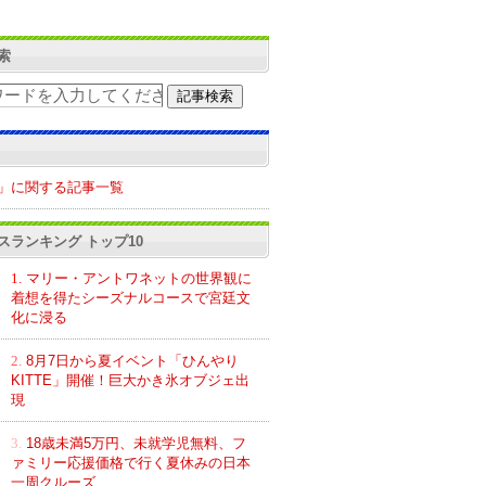
索
」に関する記事一覧
スランキング トップ10
1.
マリー・アントワネットの世界観に
着想を得たシーズナルコースで宮廷文
化に浸る
2.
8月7日から夏イベント「ひんやり
KITTE」開催！巨大かき氷オブジェ出
現
3.
18歳未満5万円、未就学児無料、フ
ァミリー応援価格で行く夏休みの日本
一周クルーズ