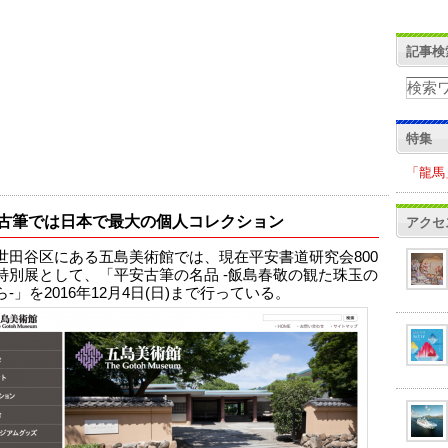
記事検
特集
「龍馬
古筆では日本で最大の個人コレクション
アクセ
世田谷区にある五島美術館では、現在平安書道研究会800
特別展として、「平安古筆の名品 -飯島春敬の観た珠玉の
-」を2016年12月4日(日)まで行っている。