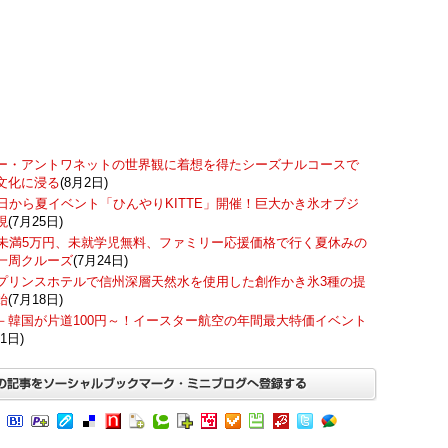
ー・アントワネットの世界観に着想を得たシーズナルコースで
文化に浸る
(8月2日)
7日から夏イベント「ひんやりKITTE」開催！巨大かき氷オブジ
現
(7月25日)
歳未満5万円、未就学児無料、ファミリー応援価格で行く夏休みの
一周クルーズ
(7月24日)
プリンスホテルで信州深層天然水を使用した創作かき氷3種の提
始
(7月18日)
－韓国が片道100円～！イースター航空の年間最大特価イベント
1日)