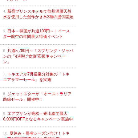
4.
新宿プリンスホテルで信州深層天然
水を使用した創作かき氷3種の提供開始
5.
日本－韓国が片道100円～！イース
ター航空の年間最大特価イベント
6.
片道5,780円～！スプリング・ジャパ
ンの「心弾む“食旅”応援キャンペー
ン」
7.
トキエアが7月搭乗分対象の「トキ
エアサマーセール」を実施
8.
ジェットスターが「オーストラリア
路線セール」開催中！
9.
エアプサンが高松－釜山線で最大
6,000円OFFとなるキャンペーン実施中
10.
夏休み・帰省シーズン向け！トキ