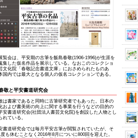
覧会は、平安期の古筆を飯島春敬(1906-1996)が生涯を
蒐集した仮名作品を展示している。なおこのコレクショ
芸文化院「春敬記念書道文庫」におさめられたものあ
本国内では最大となる個人の仮名コレクションである。
春敬と平安書道研究会
敬は書家であると同時に古筆研究者でもあった。日本の
化および書美術の向上に関する事業を行うなどの目的の
平安書道研究会(社団法人書芸文化院)を創設した人物とし
られている。
安書道研究会では毎月平安古筆が閲覧されていたが、そ
1度も休むことなく2016年8月についに800回を迎えた。