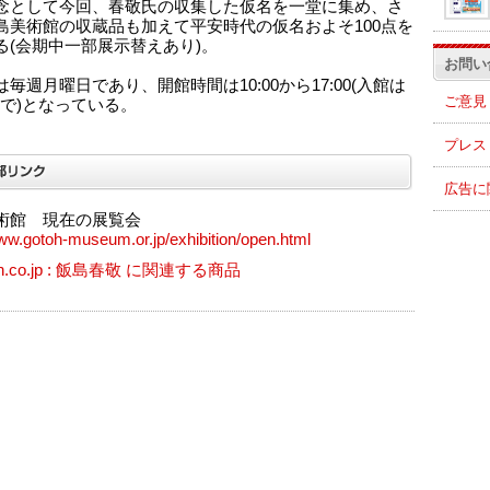
念として今回、春敬氏の収集した仮名を一堂に集め、さ
島美術館の収蔵品も加えて平安時代の仮名およそ100点を
る(会期中一部展示替えあり)。
お問い
毎週月曜日であり、開館時間は10:00から17:00(入館は
ご意見
0まで)となっている。
プレス
広告に
術館 現在の展覧会
www.gotoh-museum.or.jp/exhibition/open.html
n.co.jp : 飯島春敬 に関連する商品