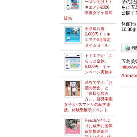
ーズン向け！ト
その記
キエアが2026
らに五
年夏ダイヤ追加
公開す
販売
休館日は
全路線片道
16:3
6,600円！トキ
エアの6月限定
タイムセール
トキエアが「ふ
らっと空旅、
五島美
6,000円」キャ
http://
ンペーン実施中
Amazo
渋谷で学ぶ「お
酒の歴史」と
「多様な飲み
方」。跡見学園
女子大×スマドリの産学連
携、体験型展示イベント
Peachが7年ぶ
りに成田に国際
線新規路線開
設！ソウル（仁