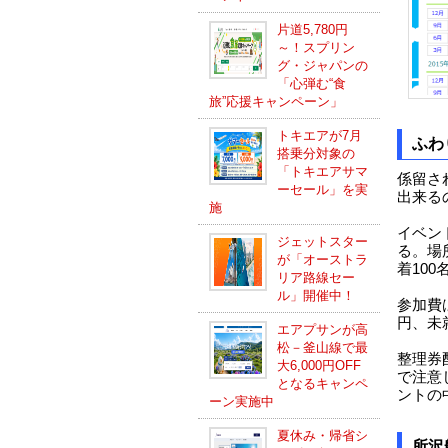
片道5,780円
～！スプリン
グ・ジャパンの
「心弾む“食
旅”応援キャンペーン」
トキエアが7月
ふわ
搭乗分対象の
「トキエアサマ
係留さ
ーセール」を実
出来る
施
イベン
ジェットスター
る。場
が「オーストラ
着10
リア路線セー
ル」開催中！
参加費は
円、未
エアプサンが高
松－釜山線で最
整理券
大6,000円OFF
で注意
となるキャンペ
ントの
ーン実施中
夏休み・帰省シ
所沢