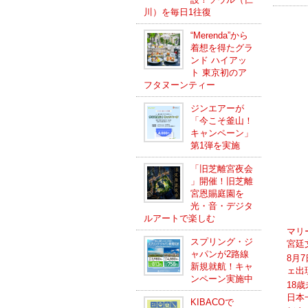
川）を毎日1往復
“Merenda”から
着想を得たグラ
ンド ハイアッ
ト 東京初のア
フタヌーンティー
ジンエアーが
「今こそ釜山！
キャンペーン」
第1弾を実施
「旧芝離宮夜会
」開催！旧芝離
宮恩賜庭園を
光・音・デジタ
ルアートで楽しむ
マリ
スプリング・ジ
宮廷
ャパンが2路線
8月
新規就航！キャ
ェ出
ンペーン実施中
18
日本
KIBACOで