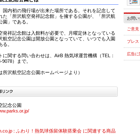
、国内初の飛行場が出来た場所である。それを記念して
れた「所沢航空発祥記念館」を擁する公園が、「所沢航
お問い
公園」である。
ご意見
空発祥記念館は入館料が必要で、月曜定休となっている
沢航空記念公園は開放公園となっていて、いつでも入園
プレス
ある。
広告に
トに関する問い合わせは、AirB 熱気球運営機構（TEL：
94-9078）まで。
は所沢航空記念公園ホームページより）
空記念公園
ww.parks.or.jp/
on.co.jp : ふわり！熱気球係留体験搭乗会 に関連する商品