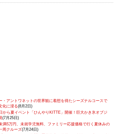
ー・アントワネットの世界観に着想を得たシーズナルコースで
文化に浸る
(8月2日)
7日から夏イベント「ひんやりKITTE」開催！巨大かき氷オブジ
現
(7月25日)
歳未満5万円、未就学児無料、ファミリー応援価格で行く夏休みの
一周クルーズ
(7月24日)