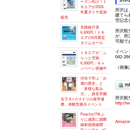
ーズン向け！ト
キエアが2026
所沢は
年夏ダイヤ追加
建てら
販売
空記念
全路線片道
所沢航
6,600円！トキ
が、所
エアの6月限定
可能で
タイムセール
イベン
トキエアが「ふ
042-3
らっと空旅、
6,000円」キャ
（画像
ンペーン実施中
渋谷で学ぶ「お
酒の歴史」と
「多様な飲み
方」。跡見学園
所沢航
女子大×スマドリの産学連
http://w
携、体験型展示イベント
Peachが7年ぶ
りに成田に国際
Amaz
線新規路線開
設！ソウル（仁