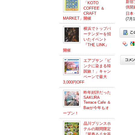
新宿
「KOTO
供開
COFFEE ＆
CRAFT
日本
MARKET」開催
(7月1
横浜でトップバ
ーテンダーを招
いたイベント
『THE LINK』
開催
エアプサン「ピ
ンクに染まる韓
国旅！」キャン
ペーンで最大
3,000円OFF
昨年好評だった
SAKURA
Terrace Cafe ＆
Barが今年もオ
ープン！
品川プリンスホ
テルの期間限定
『翠香る八女茶