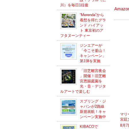
川）を毎日1往復
Amaz
“Merenda”から
着想を得たグラ
ンド ハイアッ
ト 東京初のア
フタヌーンティー
ジンエアーが
「今こそ釜山！
キャンペーン」
第1弾を実施
「旧芝離宮夜会
」開催！旧芝離
宮恩賜庭園を
光・音・デジタ
ルアートで楽しむ
スプリング・ジ
ャパンが2路線
新規就航！キャ
マリ
ンペーン実施中
宮廷
8月
KIBACOで