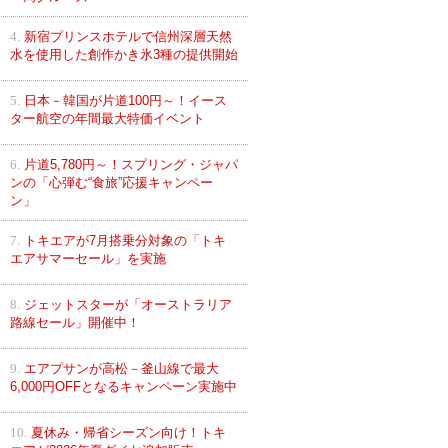
4.
新宿プリンスホテルで信州深層天然
水を使用した創作かき氷3種の提供開始
5.
日本－韓国が片道100円～！イース
ター航空の年間最大特価イベント
6.
片道5,780円～！スプリング・ジャパ
ンの「心弾む“食旅”応援キャンペー
ン」
7.
トキエアが7月搭乗分対象の「トキ
エアサマーセール」を実施
8.
ジェットスターが「オーストラリア
路線セール」開催中！
9.
エアプサンが高松－釜山線で最大
6,000円OFFとなるキャンペーン実施中
10.
夏休み・帰省シーズン向け！トキ