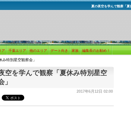
夏の夜空を学んで観察「夏
リア
千葉エリア
他のエリア
デート向き
家族
編集長のお勧め！
休み特別星空観察会」
夜空を学んで観察「夏休み特別星空
会」
2017年6月12日 02:00