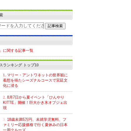
索
」に関する記事一覧
スランキング トップ10
1.
マリー・アントワネットの世界観に
着想を得たシーズナルコースで宮廷文
化に浸る
2.
8月7日から夏イベント「ひんやり
KITTE」開催！巨大かき氷オブジェ出
現
3.
18歳未満5万円、未就学児無料、フ
ァミリー応援価格で行く夏休みの日本
一周クルーズ