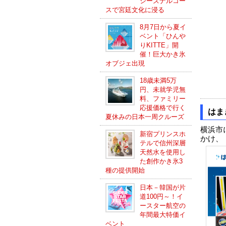
シーズナルコー
スで宮廷文化に浸る
8月7日から夏イ
ベント「ひんや
りKITTE」開
催！巨大かき氷
オブジェ出現
18歳未満5万
円、未就学児無
料、ファミリー
応援価格で行く
はま
夏休みの日本一周クルーズ
横浜市
新宿プリンスホ
かけ、
テルで信州深層
天然水を使用し
た創作かき氷3
種の提供開始
日本－韓国が片
道100円～！イ
ースター航空の
年間最大特価イ
ベント