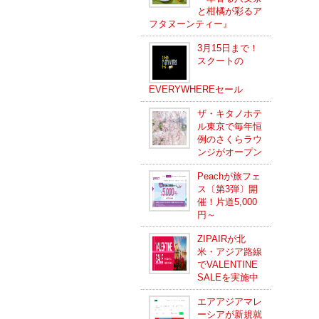
と柑橘が彩るア
フタヌーンティー』
3月15日まで！
スクートの
EVERYWHEREセール
ザ・キタノホテ
ル東京で毎年恒
例のさくらラウ
ンジがオープン
Peachが旅フェ
ス〔第3弾〕開
催！片道5,000
円～
ZIPAIRが北
米・アジア路線
でVALENTINE
SALEを実施中
エアアジアマレ
ーシアが新規就