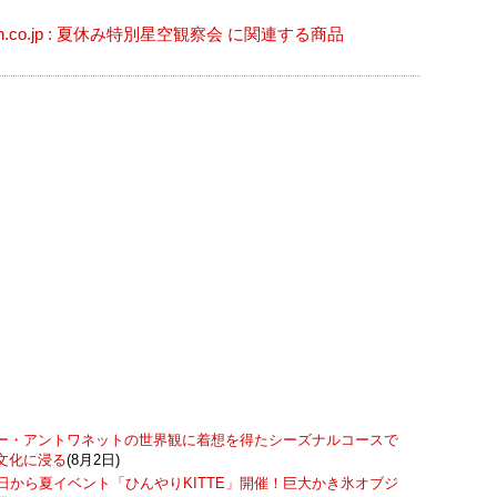
on.co.jp : 夏休み特別星空観察会 に関連する商品
ー・アントワネットの世界観に着想を得たシーズナルコースで
文化に浸る
(8月2日)
7日から夏イベント「ひんやりKITTE」開催！巨大かき氷オブジ