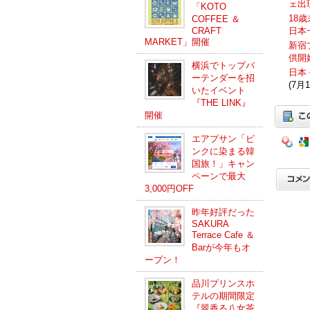
ェ出
「KOTO
18
COFFEE ＆
日本
CRAFT
MARKET」開催
新宿
供開
横浜でトップバ
日本
ーテンダーを招
(7月1
いたイベント
『THE LINK』
開催
エアプサン「ピ
ンクに染まる韓
国旅！」キャン
ペーンで最大
3,000円OFF
昨年好評だった
SAKURA
Terrace Cafe ＆
Barが今年もオ
ープン！
品川プリンスホ
テルの期間限定
『翠香る八女茶