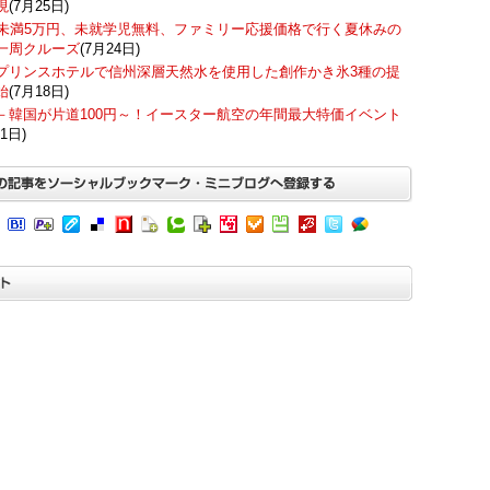
現
(7月25日)
歳未満5万円、未就学児無料、ファミリー応援価格で行く夏休みの
一周クルーズ
(7月24日)
プリンスホテルで信州深層天然水を使用した創作かき氷3種の提
始
(7月18日)
－韓国が片道100円～！イースター航空の年間最大特価イベント
1日)