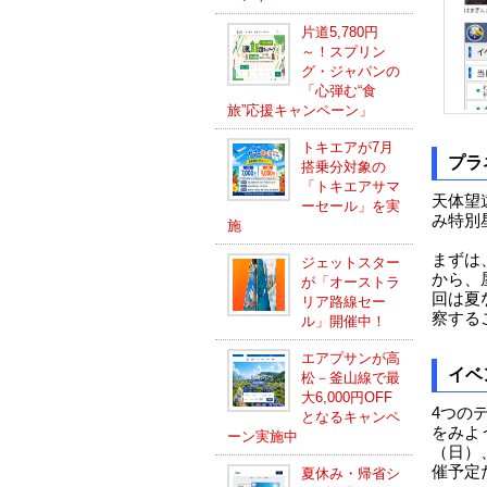
片道5,780円
～！スプリン
グ・ジャパンの
「心弾む“食
旅”応援キャンペーン」
トキエアが7月
プラ
搭乗分対象の
「トキエアサマ
天体望
ーセール」を実
み特別
施
まずは
ジェットスター
から、
が「オーストラ
回は夏
リア路線セー
察する
ル」開催中！
エアプサンが高
イベ
松－釜山線で最
大6,000円OFF
4つの
となるキャンペ
をみよ
ーン実施中
（日）、
催予定
夏休み・帰省シ