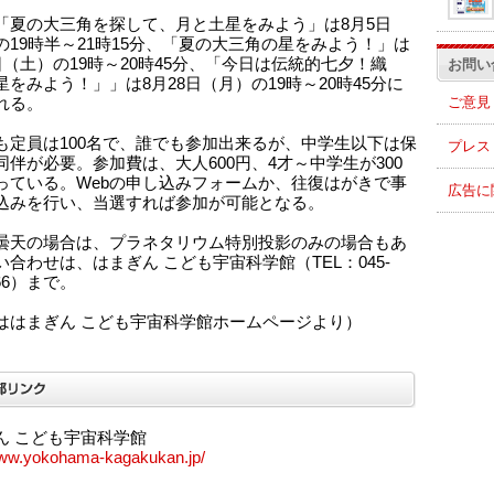
「夏の大三角を探して、月と土星をみよう」は8月5日
の19時半～21時15分、「夏の大三角の星をみよう！」は
6日（土）の19時～20時45分、「今日は伝統的七夕！織
お問い
星をみよう！」」は8月28日（月）の19時～20時45分に
ご意見
れる。
も定員は100名で、誰でも参加出来るが、中学生以下は保
プレス
同伴が必要。参加費は、大人600円、4才～中学生が300
っている。Webの申し込みフォームか、往復はがきで事
広告に
込みを行い、当選すれば参加が可能となる。
曇天の場合は、プラネタリウム特別投影のみの場合もあ
い合わせは、はまぎん こども宇宙科学館（TEL：045-
166）まで。
ははまぎん こども宇宙科学館ホームページより）
ん こども宇宙科学館
www.yokohama-kagakukan.jp/