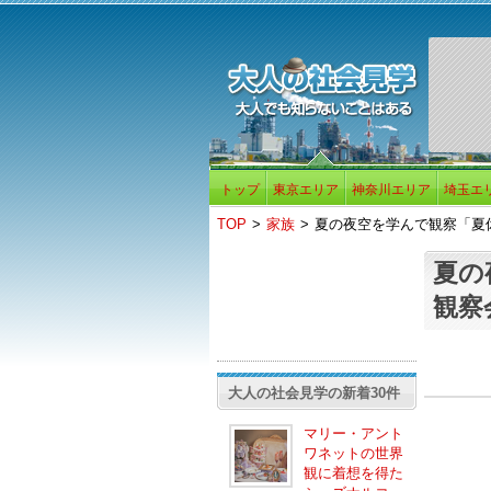
トップ
東京エリア
神奈川エリア
埼玉エ
TOP
>
家族
>
夏の夜空を学んで観察「夏
夏の
観察
大人の社会見学の新着30件
マリー・アント
ワネットの世界
観に着想を得た