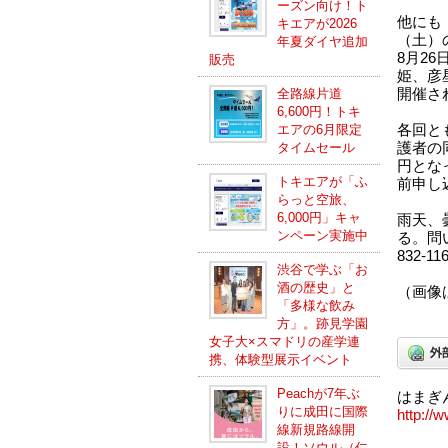
ーズン向け！ト
他にも
キエアが2026
（土）
年夏ダイヤ追加
8月2
販売
姫、彦
開催さ
全路線片道
6,600円！トキ
各回と
エアの6月限定
護者の
タイムセール
円とな
トキエアが「ふ
前申し
らっと空旅、
6,000円」キャ
雨天、
ンペーン実施中
る。問
832-1
渋谷で学ぶ「お
酒の歴史」と
（画像
「多様な飲み
方」。跡見学園
女子大×スマドリの産学連
携、体験型展示イベント
Peachが7年ぶ
はまぎ
りに成田に国際
http://
線新規路線開
設！ソウル（仁