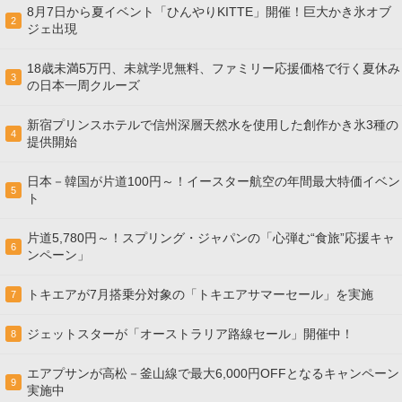
8月7日から夏イベント「ひんやりKITTE」開催！巨大かき氷オブ
2
ジェ出現
18歳未満5万円、未就学児無料、ファミリー応援価格で行く夏休み
3
の日本一周クルーズ
新宿プリンスホテルで信州深層天然水を使用した創作かき氷3種の
4
提供開始
日本－韓国が片道100円～！イースター航空の年間最大特価イベン
5
ト
片道5,780円～！スプリング・ジャパンの「心弾む“食旅”応援キャ
6
ンペーン」
トキエアが7月搭乗分対象の「トキエアサマーセール」を実施
7
ジェットスターが「オーストラリア路線セール」開催中！
8
エアプサンが高松－釜山線で最大6,000円OFFとなるキャンペーン
9
実施中