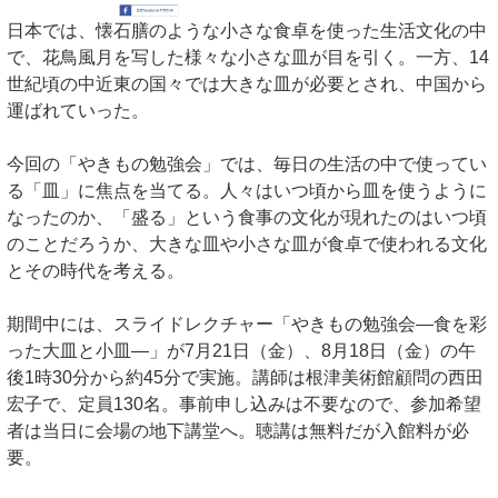
日本では、懐石膳のような小さな食卓を使った生活文化の中
で、花鳥風月を写した様々な小さな皿が目を引く。一方、14
世紀頃の中近東の国々では大きな皿が必要とされ、中国から
運ばれていった。
今回の「やきもの勉強会」では、毎日の生活の中で使ってい
る「皿」に焦点を当てる。人々はいつ頃から皿を使うように
なったのか、「盛る」という食事の文化が現れたのはいつ頃
のことだろうか、大きな皿や小さな皿が食卓で使われる文化
とその時代を考える。
期間中には、スライドレクチャー「やきもの勉強会―食を彩
った大皿と小皿―」が7月21日（金）、8月18日（金）の午
後1時30分から約45分で実施。講師は根津美術館顧問の西田
宏子で、定員130名。事前申し込みは不要なので、参加希望
者は当日に会場の地下講堂へ。聴講は無料だが入館料が必
要。