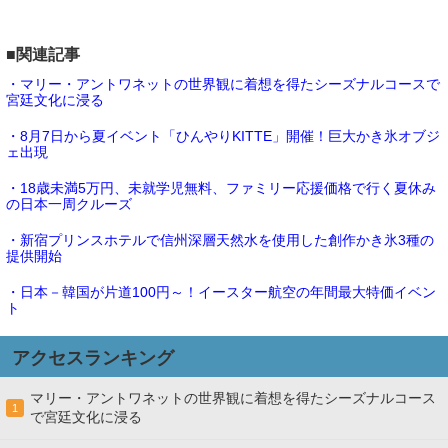
■関連記事
・マリー・アントワネットの世界観に着想を得たシーズナルコースで
宮廷文化に浸る
・8月7日から夏イベント「ひんやりKITTE」開催！巨大かき氷オブジ
ェ出現
・18歳未満5万円、未就学児無料、ファミリー応援価格で行く夏休み
の日本一周クルーズ
・新宿プリンスホテルで信州深層天然水を使用した創作かき氷3種の
提供開始
・日本－韓国が片道100円～！イースター航空の年間最大特価イベン
ト
アクセスランキング
マリー・アントワネットの世界観に着想を得たシーズナルコース
1
で宮廷文化に浸る