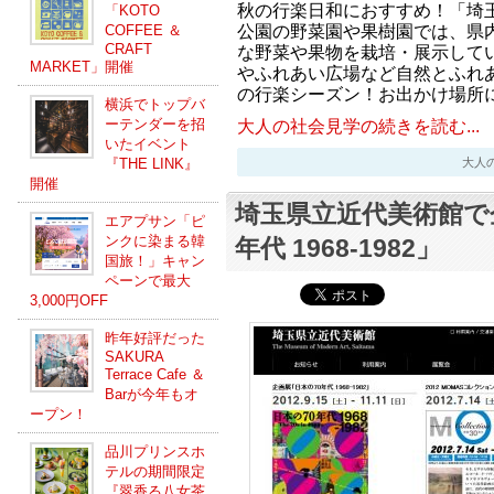
秋の行楽日和におすすめ！「埼
「KOTO
公園の野菜園や果樹園では、県
COFFEE ＆
CRAFT
な野菜や果物を栽培・展示して
MARKET」開催
やふれあい広場など自然とふれあ
の行楽シーズン！お出かけ場所
横浜でトップバ
ーテンダーを招
大人の社会見学の続きを読む...
いたイベント
『THE LINK』
大人の社会
開催
埼玉県立近代美術館で
エアプサン「ピ
ンクに染まる韓
年代 1968-1982」
国旅！」キャン
ペーンで最大
3,000円OFF
昨年好評だった
SAKURA
Terrace Cafe ＆
Barが今年もオ
ープン！
品川プリンスホ
テルの期間限定
『翠香る八女茶