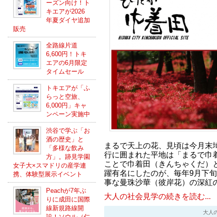
ーズン向け！ト
キエアが2026
年夏ダイヤ追加
販売
全路線片道
6,600円！トキ
エアの6月限定
タイムセール
トキエアが「ふ
らっと空旅、
6,000円」キャ
ンペーン実施中
渋谷で学ぶ「お
酒の歴史」と
まるで天上の花、見頃は今月末
「多様な飲み
行に囲まれた平地は「まるで巾
方」。跡見学園
ことで巾着田（きんちゃくだ）と
女子大×スマドリの産学連
躍有名にしたのが、毎年9月下
携、体験型展示イベント
事な曼珠沙華（彼岸花）の深紅
Peachが7年ぶ
大人の社会見学の続きを読む...
りに成田に国際
線新規路線開
大人の社会
設！ソウル（仁