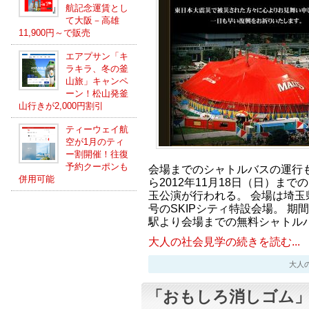
航記念運賃とし
て大阪－高雄
11,900円～で販売
エアプサン「キ
ラキラ、冬の釜
山旅」キャンペ
ーン！松山発釜
山行きが2,000円割引
ティーウェイ航
空が1月のティ
ー割開催！往復
予約クーポンも
会場までのシャトルバスの運行も2
併用可能
ら2012年11月18日（日）ま
玉公演が行われる。 会場は埼玉
号のSKIPシティ特設会場。 
駅より会場までの無料シャトル
大人の社会見学の続きを読む...
大人の社会
「おもしろ消しゴム