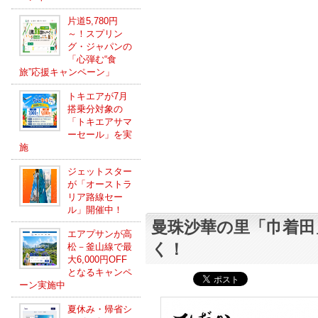
片道5,780円
～！スプリン
グ・ジャパンの
「心弾む“食
旅”応援キャンペーン」
トキエアが7月
搭乗分対象の
「トキエアサマ
ーセール」を実
施
ジェットスター
が「オーストラ
リア路線セー
ル」開催中！
曼珠沙華の里「巾着田
エアプサンが高
く！
松－釜山線で最
大6,000円OFF
となるキャンペ
ーン実施中
夏休み・帰省シ