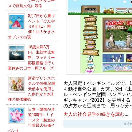
シーズナルコー
スで宮廷文化に浸る
8月7日から夏イ
ベント「ひんや
りKITTE」開
催！巨大かき氷
オブジェ出現
18歳未満5万
円、未就学児無
料、ファミリー
応援価格で行く
夏休みの日本一周クルーズ
新宿プリンスホ
大人限定！ペンギンヒルズで、
テルで信州深層
も動物自然公園」が来月3日（土
天然水を使用し
ルトペンギン生態園“ペンギンヒ
た創作かき氷3
種の提供開始
ギンキャンプ2012】を実施す
の夕方から翌朝まで、思う存分
日本－韓国が片
大人の社会見学の続きを読む...
道100円～！イ
ースター航空の
大人の社会
年間最大特価イ
ベント