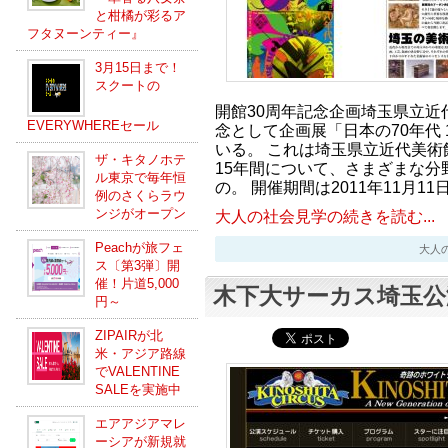
と柑橘が彩るア
フタヌーンティー』
3月15日まで！
スクートの
開館30周年記念企画埼玉県立近
EVERYWHEREセール
念として企画展「日本の70年代 1
いる。 これは埼玉県立近代美術
ザ・キタノホテ
15年間について、さまざまな分
ル東京で毎年恒
の。 開催期間は2011年11月11
例のさくらラウ
ンジがオープン
大人の社会見学の続きを読む...
Peachが旅フェ
大人の社会
ス〔第3弾〕開
催！片道5,000
木下大サーカス埼玉公
円～
ZIPAIRが北
米・アジア路線
でVALENTINE
SALEを実施中
エアアジアマレ
ーシアが新規就