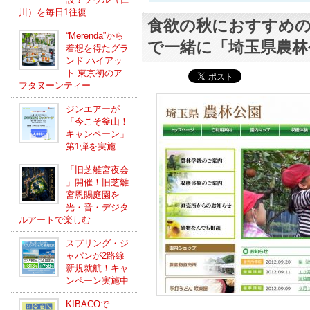
川）を毎日1往復
食欲の秋におすすめ
“Merenda”から
で一緒に「埼玉県農林
着想を得たグラ
ンド ハイアッ
ト 東京初のア
フタヌーンティー
ジンエアーが
「今こそ釜山！
キャンペーン」
第1弾を実施
「旧芝離宮夜会
」開催！旧芝離
宮恩賜庭園を
光・音・デジタ
ルアートで楽しむ
スプリング・ジ
ャパンが2路線
新規就航！キャ
ンペーン実施中
KIBACOで