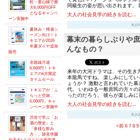
松－釜山線で最
同級生の姿が思い出されます。 
大6,000円OFF
となるキャンペ
大人の社会見学の続きを読む...
ーン実施中
大人の社会
夏休み・帰省シ
ーズン向け！ト
幕末の暮らしぶりや
キエアが2026
年夏ダイヤ追加
んなもの？
販売
全路線片道
6,600円！トキ
来年の大河ドラマは、その生き
エアの6月限定
本龍馬ですね。 楽しみにしてい
タイムセール
ょうか？ 激動と言われていた幕
代。 いわゆる一般庶民の方々の
トキエアが「ふ
ったのだろう。 彼らが楽しみに
らっと空旅、
6,000円」キャ
大人の社会見学の続きを読む...
ンペーン実施中
大人の社会
渋谷で学ぶ「お
酒の歴史」と
<前
6
7
8
9
「多様な飲み
方」。跡見学園
女子大×スマドリの産学連