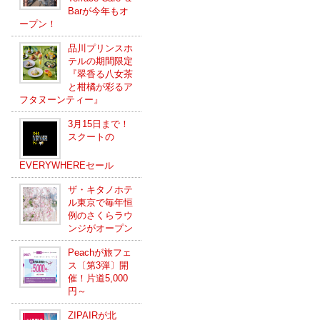
Barが今年もオ
ープン！
品川プリンスホ
テルの期間限定
『翠香る八女茶
と柑橘が彩るア
フタヌーンティー』
3月15日まで！
スクートの
EVERYWHEREセール
ザ・キタノホテ
ル東京で毎年恒
例のさくらラウ
ンジがオープン
Peachが旅フェ
ス〔第3弾〕開
催！片道5,000
円～
ZIPAIRが北