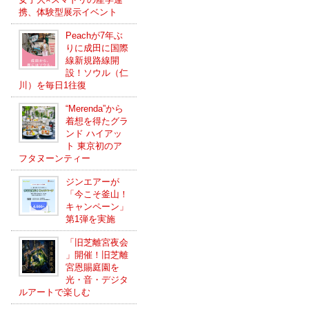
携、体験型展示イベント
Peachが7年ぶ
りに成田に国際
線新規路線開
設！ソウル（仁
川）を毎日1往復
“Merenda”から
着想を得たグラ
ンド ハイアッ
ト 東京初のア
フタヌーンティー
ジンエアーが
「今こそ釜山！
キャンペーン」
第1弾を実施
「旧芝離宮夜会
」開催！旧芝離
宮恩賜庭園を
光・音・デジタ
ルアートで楽しむ