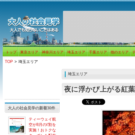
トップ
東京エリア
神奈川エリア
埼玉エリア
千葉エリア
他のエリア
TOP
>
埼玉エリア
埼玉エリア
夜に浮かび上がる紅葉
大人の社会見学の新着30件
ティーウェイ航
空が8月のt'割を
実施！おトクな