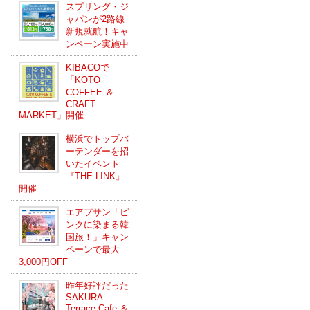
スプリング・ジ
ャパンが2路線
新規就航！キャ
ンペーン実施中
KIBACOで
「KOTO
COFFEE ＆
CRAFT
MARKET」開催
横浜でトップバ
ーテンダーを招
いたイベント
『THE LINK』
開催
エアプサン「ピ
ンクに染まる韓
国旅！」キャン
ペーンで最大
3,000円OFF
昨年好評だった
SAKURA
Terrace Cafe ＆