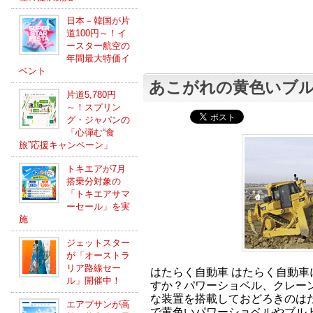
日本－韓国が片
道100円～！イ
ースター航空の
年間最大特価イ
ベント
あこがれの黄色いブ
片道5,780円
～！スプリン
グ・ジャパンの
「心弾む“食
旅”応援キャンペーン」
トキエアが7月
搭乗分対象の
「トキエアサマ
ーセール」を実
施
ジェットスター
が「オーストラ
リア路線セー
はたらく自動車 はたらく自動車
ル」開催中！
すか？パワーショベル、クレー
な装置を搭載しておどろきのはた
エアプサンが高
で黄色いパワーショベルやブル