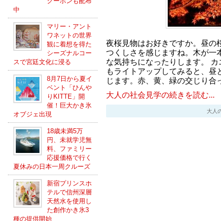
クーポンも配布
中
マリー・アント
ワネットの世界
夜桜見物はお好きですか。昼の
観に着想を得た
つくしさを感じますね。木が一
シーズナルコー
な気持ちになったりします。 カ
スで宮廷文化に浸る
もライトアップしてみると、昼
8月7日から夏イ
じます。赤、黄、緑の交じり合
ベント「ひんや
大人の社会見学の続きを読む...
りKITTE」開
催！巨大かき氷
大人の社会
オブジェ出現
18歳未満5万
円、未就学児無
料、ファミリー
応援価格で行く
夏休みの日本一周クルーズ
新宿プリンスホ
テルで信州深層
天然水を使用し
た創作かき氷3
種の提供開始