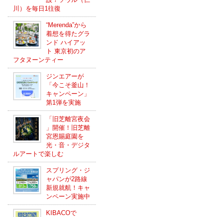
川）を毎日1往復
“Merenda”から
着想を得たグラ
ンド ハイアッ
ト 東京初のア
フタヌーンティー
ジンエアーが
「今こそ釜山！
キャンペーン」
第1弾を実施
「旧芝離宮夜会
」開催！旧芝離
宮恩賜庭園を
光・音・デジタ
ルアートで楽しむ
スプリング・ジ
ャパンが2路線
新規就航！キャ
ンペーン実施中
KIBACOで