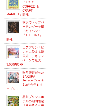
「KOTO
COFFEE ＆
CRAFT
MARKET」開催
横浜でトップバ
ーテンダーを招
いたイベント
『THE LINK』
開催
エアプサン「ピ
ンクに染まる韓
国旅！」キャン
ペーンで最大
3,000円OFF
昨年好評だった
SAKURA
Terrace Cafe ＆
Barが今年もオ
ープン！
品川プリンスホ
テルの期間限定
『翠香る八女茶