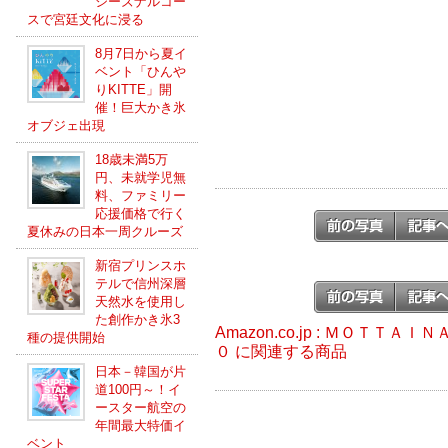
シーズナルコー
スで宮廷文化に浸る
8月7日から夏イ
ベント「ひんや
りKITTE」開
催！巨大かき氷
オブジェ出現
18歳未満5万
円、未就学児無
料、ファミリー
応援価格で行く
夏休みの日本一周クルーズ
新宿プリンスホ
テルで信州深層
天然水を使用し
た創作かき氷3
Amazon.co.jp : ＭＯＴＴ
種の提供開始
０ に関連する商品
日本－韓国が片
道100円～！イ
ースター航空の
年間最大特価イ
ベント