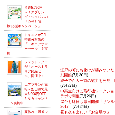
片道5,780円
～！スプリン
グ・ジャパンの
「心弾む“食
旅”応援キャンペーン」
トキエアが7月
搭乗分対象の
「トキエアサマ
ーセール」を実
施
ジェットスター
が「オーストラ
江戸の町にお化けが棲みついた
リア路線セー
別開館
(7月30日)
ル」開催中！
親子で百人一首の魅力を発見 
エアプサンが高
(7月27日)
松－釜山線で最
中高生向けに飛行機ワークショ
大6,000円OFF
ラボで開催
(7月26日)
となるキャンペ
屋台も縁日も毎日開催「サンル
ーン実施中
2017」
(7月24日)
夏休み・帰省シ
昼も夜も楽しい「お台場ウォー