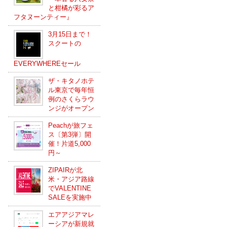
と柑橘が彩るア
フタヌーンティー』
3月15日まで！
スクートの
EVERYWHEREセール
ザ・キタノホテ
ル東京で毎年恒
例のさくらラウ
ンジがオープン
Peachが旅フェ
ス〔第3弾〕開
催！片道5,000
円～
ZIPAIRが北
米・アジア路線
でVALENTINE
SALEを実施中
エアアジアマレ
ーシアが新規就