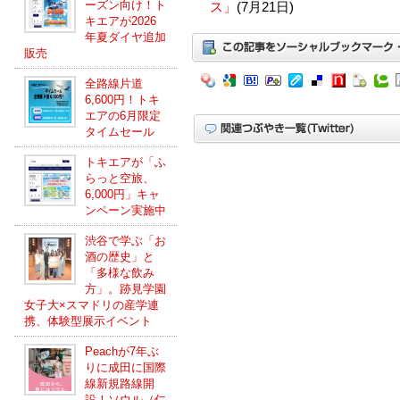
ーズン向け！ト
ス」
(7月21日)
キエアが2026
年夏ダイヤ追加
販売
全路線片道
6,600円！トキ
エアの6月限定
タイムセール
トキエアが「ふ
らっと空旅、
6,000円」キャ
ンペーン実施中
渋谷で学ぶ「お
酒の歴史」と
「多様な飲み
方」。跡見学園
女子大×スマドリの産学連
携、体験型展示イベント
Peachが7年ぶ
りに成田に国際
線新規路線開
設！ソウル（仁