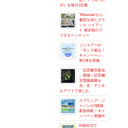
川）を毎日1往復
“Merenda”から
着想を得たグラ
ンド ハイアッ
ト 東京初のア
フタヌーンティー
ジンエアーが
「今こそ釜山！
キャンペーン」
第1弾を実施
「旧芝離宮夜会
」開催！旧芝離
宮恩賜庭園を
光・音・デジタ
ルアートで楽しむ
スプリング・ジ
ャパンが2路線
新規就航！キャ
ンペーン実施中
KIBACOで