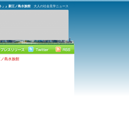
ト」』新江ノ島水族館
大人の社会見学ニュース
江ノ島水族館