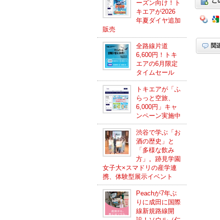
ーズン向け！ト
キエアが2026
年夏ダイヤ追加
販売
全路線片道
6,600円！トキ
エアの6月限定
タイムセール
トキエアが「ふ
らっと空旅、
6,000円」キャ
ンペーン実施中
渋谷で学ぶ「お
酒の歴史」と
「多様な飲み
方」。跡見学園
女子大×スマドリの産学連
携、体験型展示イベント
Peachが7年ぶ
りに成田に国際
線新規路線開
設！ソウル（仁