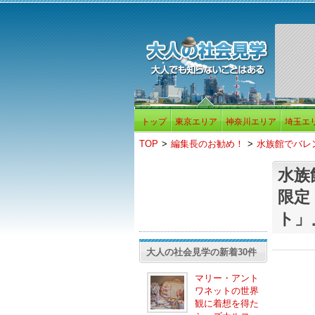
トップ
東京エリア
神奈川エリア
埼玉エ
TOP
>
編集長のお勧め！
>
水族館でバレ
水族
限定
ト」
大人の社会見学の新着30件
マリー・アント
ワネットの世界
観に着想を得た