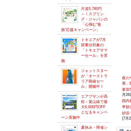
片道5,780円
～！スプリン
グ・ジャパンの
「心弾む“食
旅”応援キャンペーン」
トキエアが7月
搭乗分対象の
「トキエアサマ
ーセール」を実
施
ジェットスター
が「オーストラ
夜の
リア路線セー
展」
ル」開催中！
参加型
月26
エアプサンが高
国内
松－釜山線で最
大6,000円OFF
早朝
となるキャンペ
砂浜
ーン実施中
(7月2
夏休み・帰省シ