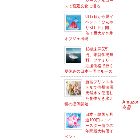
シーズナルコー
スで宮廷文化に浸る
8月7日から夏イ
ベント「ひんや
りKITTE」開
催！巨大かき氷
オブジェ出現
18歳未満5万
円、未就学児無
料、ファミリー
応援価格で行く
夏休みの日本一周クルーズ
新宿プリンスホ
テルで信州深層
天然水を使用し
た創作かき氷3
Amaz
種の提供開始
商品
日本－韓国が片
道100円～！イ
ースター航空の
年間最大特価イ
ベント