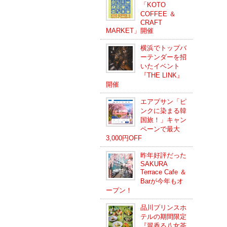
「KOTO
COFFEE ＆
CRAFT
MARKET」開催
横浜でトップバ
ーテンダーを招
いたイベント
『THE LINK』
開催
エアプサン「ピ
ンクに染まる韓
国旅！」キャン
ペーンで最大
3,000円OFF
昨年好評だった
SAKURA
Terrace Cafe ＆
Barが今年もオ
ープン！
品川プリンスホ
テルの期間限定
『翠香る八女茶