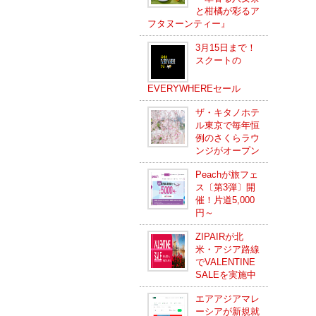
と柑橘が彩るア
フタヌーンティー』
3月15日まで！
スクートの
EVERYWHEREセール
ザ・キタノホテ
ル東京で毎年恒
例のさくらラウ
ンジがオープン
Peachが旅フェ
ス〔第3弾〕開
催！片道5,000
円～
ZIPAIRが北
米・アジア路線
でVALENTINE
SALEを実施中
エアアジアマレ
ーシアが新規就