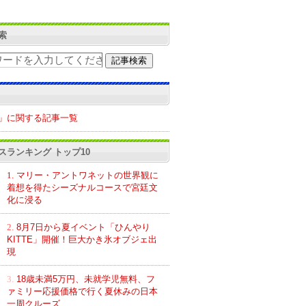
索
」に関する記事一覧
スランキング トップ10
1.
マリー・アントワネットの世界観に
着想を得たシーズナルコースで宮廷文
化に浸る
2.
8月7日から夏イベント「ひんやり
KITTE」開催！巨大かき氷オブジェ出
現
3.
18歳未満5万円、未就学児無料、フ
ァミリー応援価格で行く夏休みの日本
一周クルーズ