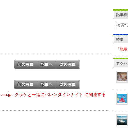
記事検
特集
「龍馬
アクセ
on.co.jp : クラゲと一緒にバレンタインナイト に関連する