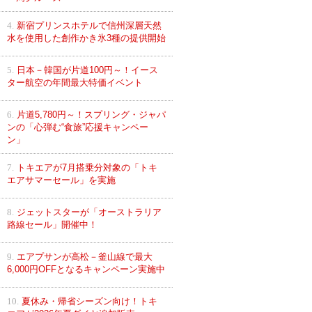
4.
新宿プリンスホテルで信州深層天然
水を使用した創作かき氷3種の提供開始
5.
日本－韓国が片道100円～！イース
ター航空の年間最大特価イベント
6.
片道5,780円～！スプリング・ジャパ
ンの「心弾む“食旅”応援キャンペー
ン」
7.
トキエアが7月搭乗分対象の「トキ
エアサマーセール」を実施
8.
ジェットスターが「オーストラリア
路線セール」開催中！
9.
エアプサンが高松－釜山線で最大
6,000円OFFとなるキャンペーン実施中
10.
夏休み・帰省シーズン向け！トキ