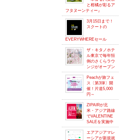
と柑橘が彩るア
フタヌーンティー』
3月15日まで！
スクートの
EVERYWHEREセール
ザ・キタノホテ
ル東京で毎年恒
例のさくらラウ
ンジがオープン
Peachが旅フェ
ス〔第3弾〕開
催！片道5,000
円～
ZIPAIRが北
米・アジア路線
でVALENTINE
SALEを実施中
エアアジアマレ
ーシアが新規就