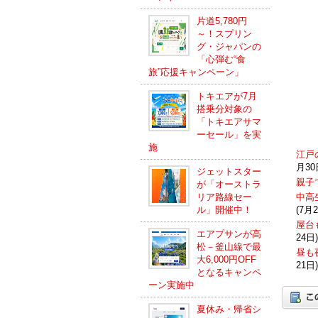
片道5,780円
～！スプリン
グ・ジャパンの
「心弾む“食
旅”応援キャンペーン」
トキエアが7月
搭乗分対象の
「トキエアサマ
ーセール」を実
施
江戸
月30
ジェットスター
親子
が「オーストラ
リア路線セー
中高
ル」開催中！
(7月2
屋台
エアプサンが高
24日)
松－釜山線で最
昼も
大6,000円OFF
21日)
となるキャンペ
ーン実施中
夏休み・帰省シ