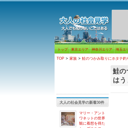
トップ
東京エリア
神奈川エリア
埼玉エ
TOP
>
家族
>
鮭のつかみ取りにホタテ釣
鮭の
はう
大人の社会見学の新着30件
マリー・アント
ワネットの世界
観に着想を得た