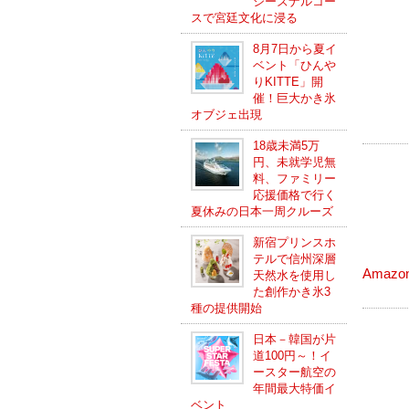
シーズナルコー
スで宮廷文化に浸る
8月7日から夏イ
ベント「ひんや
りKITTE」開
催！巨大かき氷
オブジェ出現
18歳未満5万
円、未就学児無
料、ファミリー
応援価格で行く
夏休みの日本一周クルーズ
新宿プリンスホ
テルで信州深層
Amaz
天然水を使用し
た創作かき氷3
種の提供開始
日本－韓国が片
道100円～！イ
ースター航空の
年間最大特価イ
ベント