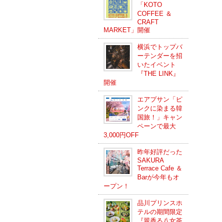
「KOTO
COFFEE ＆
CRAFT
MARKET」開催
横浜でトップバ
ーテンダーを招
いたイベント
『THE LINK』
開催
エアプサン「ピ
ンクに染まる韓
国旅！」キャン
ペーンで最大
3,000円OFF
昨年好評だった
SAKURA
Terrace Cafe ＆
Barが今年もオ
ープン！
品川プリンスホ
テルの期間限定
『翠香る八女茶