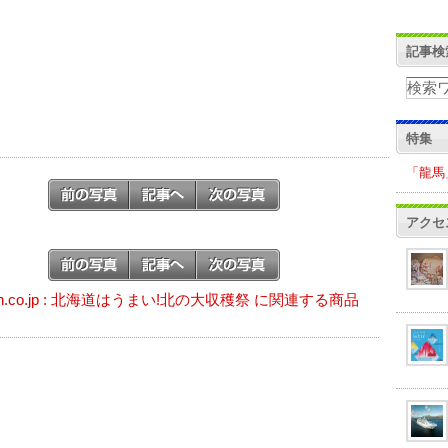
記事検
特集
「龍馬
アクセ
on.co.jp : 北海道はうまい!北の大収穫祭 に関連する商品