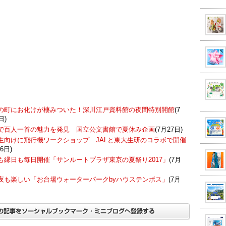
の町にお化けが棲みついた！深川江戸資料館の夜間特別開館
(7
日)
で百人一首の魅力を発見 国立公文書館で夏休み企画
(7月27日)
生向けに飛行機ワークショップ JALと東大生研のコラボで開催
6日)
も縁日も毎日開催「サンルートプラザ東京の夏祭り2017」
(7月
夜も楽しい「お台場ウォーターパークbyハウステンボス」
(7月