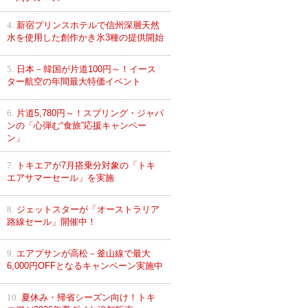
4.
新宿プリンスホテルで信州深層天然
水を使用した創作かき氷3種の提供開始
5.
日本－韓国が片道100円～！イース
ター航空の年間最大特価イベント
6.
片道5,780円～！スプリング・ジャパ
ンの「心弾む“食旅”応援キャンペー
ン」
7.
トキエアが7月搭乗分対象の「トキ
エアサマーセール」を実施
8.
ジェットスターが「オーストラリア
路線セール」開催中！
9.
エアプサンが高松－釜山線で最大
6,000円OFFとなるキャンペーン実施中
10.
夏休み・帰省シーズン向け！トキ