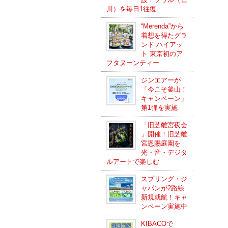
川）を毎日1往復
“Merenda”から
着想を得たグラ
ンド ハイアッ
ト 東京初のア
フタヌーンティー
ジンエアーが
「今こそ釜山！
キャンペーン」
第1弾を実施
「旧芝離宮夜会
」開催！旧芝離
宮恩賜庭園を
光・音・デジタ
ルアートで楽しむ
スプリング・ジ
ャパンが2路線
新規就航！キャ
ンペーン実施中
KIBACOで