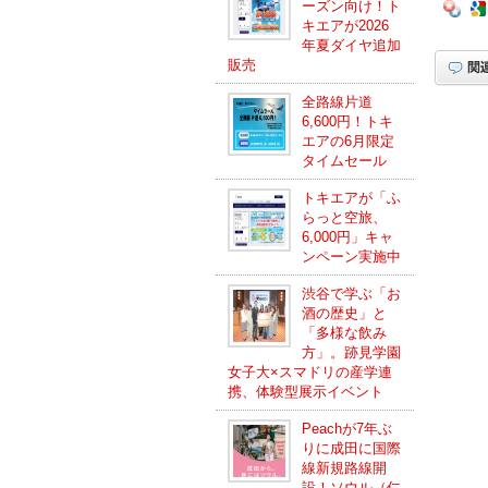
ーズン向け！ト
キエアが2026
年夏ダイヤ追加
販売
全路線片道
6,600円！トキ
エアの6月限定
タイムセール
トキエアが「ふ
らっと空旅、
6,000円」キャ
ンペーン実施中
渋谷で学ぶ「お
酒の歴史」と
「多様な飲み
方」。跡見学園
女子大×スマドリの産学連
携、体験型展示イベント
Peachが7年ぶ
りに成田に国際
線新規路線開
設！ソウル（仁