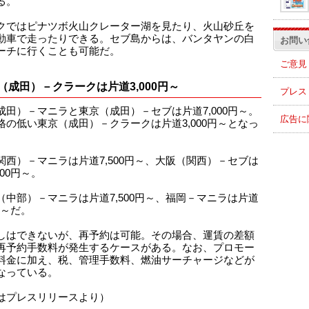
る。
クではピナツボ火山クレーター湖を見たり、火山砂丘を
動車で走ったりできる。セブ島からは、バンタヤンの白
お問い
ーチに行くことも可能だ。
ご意見
（成田）－クラークは片道3,000円～
プレス
成田）－マニラと東京（成田）－セブは片道7,000円～。
広告に
格の低い東京（成田）－クラークは片道3,000円～となっ
。
関西）－マニラは片道7,500円～、大阪（関西）－セブは
000円～。
（中部）－マニラは片道7,500円～、福岡－マニラは片道
0円～だ。
しはできないが、再予約は可能。その場合、運賃の差額
再予約手数料が発生するケースがある。なお、プロモー
料金に加え、税、管理手数料、燃油サーチャージなどが
なっている。
はプレスリリースより）