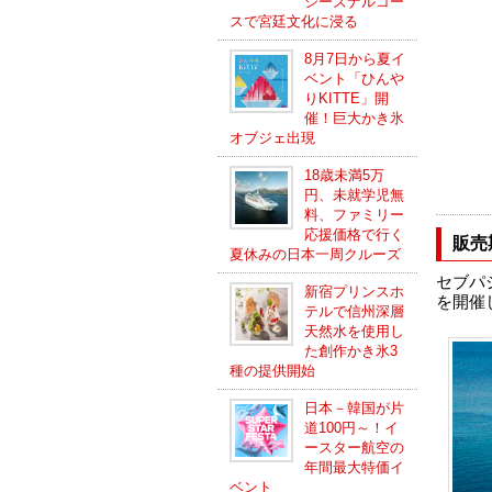
シーズナルコー
スで宮廷文化に浸る
8月7日から夏イ
ベント「ひんや
りKITTE」開
催！巨大かき氷
オブジェ出現
18歳未満5万
円、未就学児無
料、ファミリー
応援価格で行く
販売
夏休みの日本一周クルーズ
セブパ
新宿プリンスホ
を開催
テルで信州深層
天然水を使用し
た創作かき氷3
種の提供開始
日本－韓国が片
道100円～！イ
ースター航空の
年間最大特価イ
ベント