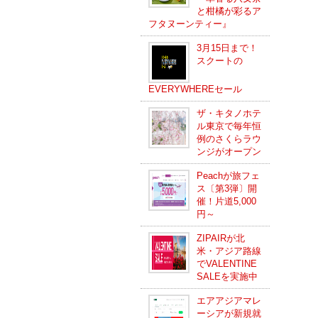
と柑橘が彩るア
フタヌーンティー』
3月15日まで！
スクートの
EVERYWHEREセール
ザ・キタノホテ
ル東京で毎年恒
例のさくらラウ
ンジがオープン
Peachが旅フェ
ス〔第3弾〕開
催！片道5,000
円～
ZIPAIRが北
米・アジア路線
でVALENTINE
SALEを実施中
エアアジアマレ
ーシアが新規就