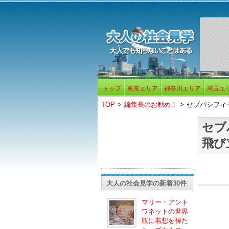
トップ
東京エリア
神奈川エリア
埼玉エ
TOP
>
編集長のお勧め！
>
セブパシフィ
セブ
飛び
大人の社会見学の新着30件
マリー・アント
ワネットの世界
観に着想を得た