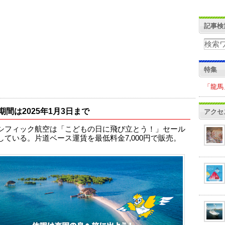
記事検
特集
「龍馬
期間は2025年1月3日まで
アクセ
シフィック航空は「こどもの日に飛び立とう！」セール
している。片道ベース運賃を最低料金7,000円で販売。