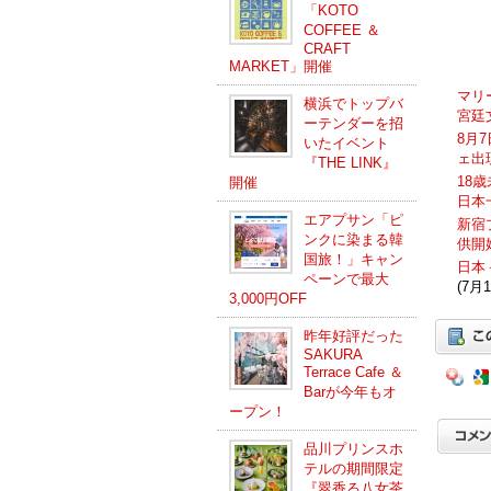
「KOTO
COFFEE ＆
CRAFT
MARKET」開催
マリ
横浜でトップバ
宮廷
ーテンダーを招
8月
いたイベント
ェ出
『THE LINK』
18
開催
日本
エアプサン「ピ
新宿
ンクに染まる韓
供開
国旅！」キャン
日本
ペーンで最大
(7月1
3,000円OFF
昨年好評だった
SAKURA
Terrace Cafe ＆
Barが今年もオ
ープン！
品川プリンスホ
テルの期間限定
『翠香る八女茶