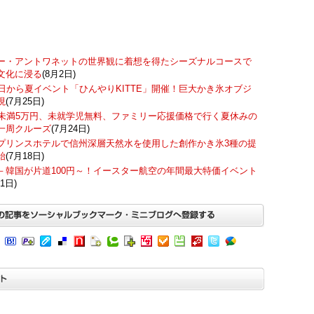
ー・アントワネットの世界観に着想を得たシーズナルコースで
文化に浸る
(8月2日)
7日から夏イベント「ひんやりKITTE」開催！巨大かき氷オブジ
現
(7月25日)
歳未満5万円、未就学児無料、ファミリー応援価格で行く夏休みの
一周クルーズ
(7月24日)
プリンスホテルで信州深層天然水を使用した創作かき氷3種の提
始
(7月18日)
－韓国が片道100円～！イースター航空の年間最大特価イベント
1日)