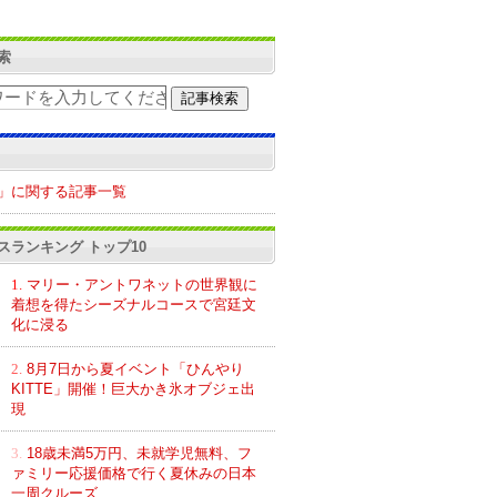
索
」に関する記事一覧
スランキング トップ10
1.
マリー・アントワネットの世界観に
着想を得たシーズナルコースで宮廷文
化に浸る
2.
8月7日から夏イベント「ひんやり
KITTE」開催！巨大かき氷オブジェ出
現
3.
18歳未満5万円、未就学児無料、フ
ァミリー応援価格で行く夏休みの日本
一周クルーズ