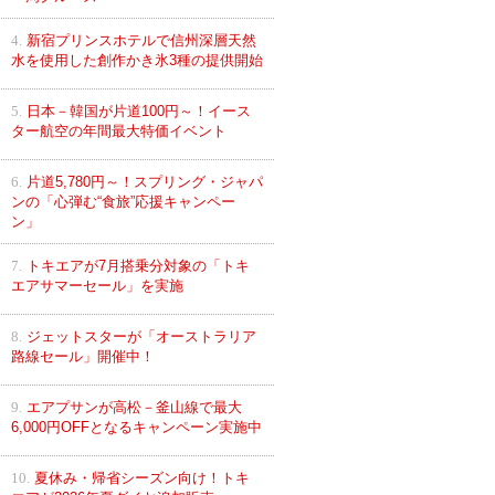
4.
新宿プリンスホテルで信州深層天然
水を使用した創作かき氷3種の提供開始
5.
日本－韓国が片道100円～！イース
ター航空の年間最大特価イベント
6.
片道5,780円～！スプリング・ジャパ
ンの「心弾む“食旅”応援キャンペー
ン」
7.
トキエアが7月搭乗分対象の「トキ
エアサマーセール」を実施
8.
ジェットスターが「オーストラリア
路線セール」開催中！
9.
エアプサンが高松－釜山線で最大
6,000円OFFとなるキャンペーン実施中
10.
夏休み・帰省シーズン向け！トキ