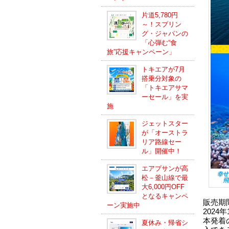
片道5,780円
～！スプリン
グ・ジャパンの
「心弾む“食
旅”応援キャンペーン」
トキエアが7月
搭乗分対象の
「トキエアサマ
ーセール」を実
施
ジェットスター
が「オーストラ
リア路線セー
ル」開催中！
エアプサンが高
松－釜山線で最
大6,000円OFF
となるキャンペ
販売期間
ーン実施中
2024
本発着
夏休み・帰省シ