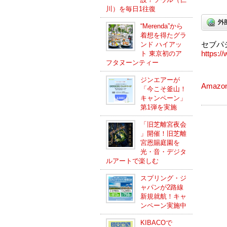
川）を毎日1往復
“Merenda”から
着想を得たグラ
ンド ハイアッ
セブパ
ト 東京初のア
https:/
フタヌーンティー
ジンエアーが
Amaz
「今こそ釜山！
キャンペーン」
第1弾を実施
「旧芝離宮夜会
」開催！旧芝離
宮恩賜庭園を
光・音・デジタ
ルアートで楽しむ
スプリング・ジ
ャパンが2路線
新規就航！キャ
ンペーン実施中
KIBACOで