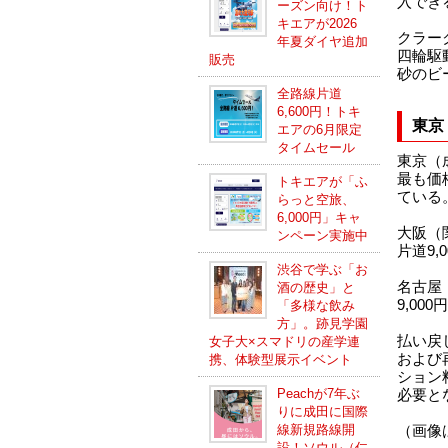
入でき
ーズン向け！ト
キエアが2026
クラー
年夏ダイヤ追加
四輪駆
販売
砂のビ
全路線片道
6,600円！トキ
東京
エアの6月限定
タイムセール
東京（
最も価
トキエアが「ふ
ている
らっと空旅、
6,000円」キャ
大阪（
ンペーン実施中
片道9,
渋谷で学ぶ「お
名古屋
酒の歴史」と
9,00
「多様な飲み
方」。跡見学園
払い戻
女子大×スマドリの産学連
および
携、体験型展示イベント
ション
Peachが7年ぶ
必要と
りに成田に国際
線新規路線開
（画像
設！ソウル（仁