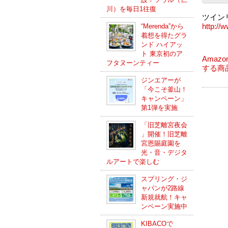
川）を毎日1往復
ツイン
http://
“Merenda”から
着想を得たグラ
ンド ハイアッ
ト 東京初のア
Amaz
フタヌーンティー
する商
ジンエアーが
「今こそ釜山！
キャンペーン」
第1弾を実施
「旧芝離宮夜会
」開催！旧芝離
宮恩賜庭園を
光・音・デジタ
ルアートで楽しむ
スプリング・ジ
ャパンが2路線
新規就航！キャ
ンペーン実施中
KIBACOで