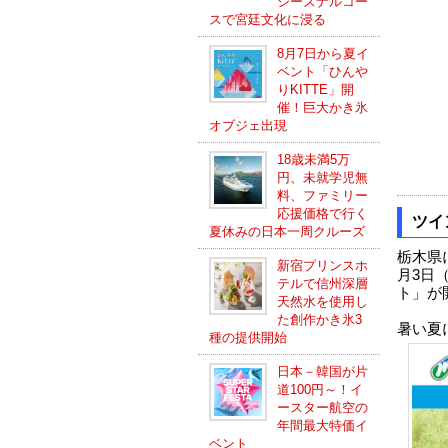
シーズナルコー
スで宮廷文化に浸る
8月7日から夏イ
ベント「ひんや
りKITTE」開
催！巨大かき氷
オブジェ出現
18歳未満5万
円、未就学児無
料、ファミリー
応援価格で行く
ツイ
夏休みの日本一周クルーズ
栃木県
新宿プリンスホ
月3日
テルで信州深層
ト」が
天然水を使用し
た創作かき氷3
暑い夏
種の提供開始
日本－韓国が片
道100円～！イ
ースター航空の
年間最大特価イ
ベント