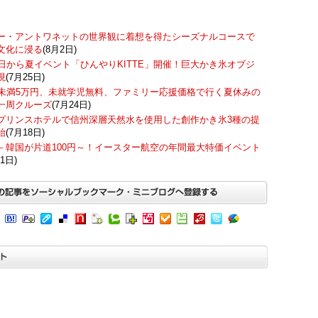
ー・アントワネットの世界観に着想を得たシーズナルコースで
文化に浸る
(8月2日)
7日から夏イベント「ひんやりKITTE」開催！巨大かき氷オブジ
現
(7月25日)
歳未満5万円、未就学児無料、ファミリー応援価格で行く夏休みの
一周クルーズ
(7月24日)
プリンスホテルで信州深層天然水を使用した創作かき氷3種の提
始
(7月18日)
－韓国が片道100円～！イースター航空の年間最大特価イベント
1日)