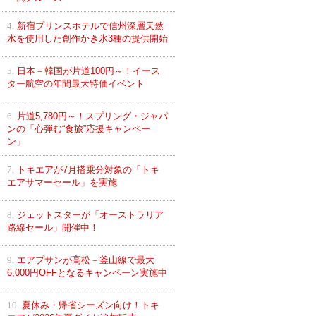
4.
新宿プリンスホテルで信州深層天然
水を使用した創作かき氷3種の提供開始
5.
日本－韓国が片道100円～！イース
ター航空の年間最大特価イベント
6.
片道5,780円～！スプリング・ジャパ
ンの「心弾む“食旅”応援キャンペー
ン」
7.
トキエアが7月搭乗分対象の「トキ
エアサマーセール」を実施
8.
ジェットスターが「オーストラリア
路線セール」開催中！
9.
エアプサンが高松－釜山線で最大
6,000円OFFとなるキャンペーン実施中
10.
夏休み・帰省シーズン向け！トキ