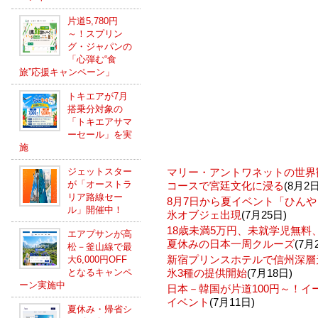
片道5,780円
～！スプリン
グ・ジャパンの
「心弾む“食
旅”応援キャンペーン」
トキエアが7月
搭乗分対象の
「トキエアサマ
ーセール」を実
施
ジェットスター
マリー・アントワネットの世界
が「オーストラ
コースで宮廷文化に浸る
(8月2日
リア路線セー
8月7日から夏イベント「ひんや
ル」開催中！
氷オブジェ出現
(7月25日)
18歳未満5万円、未就学児無
エアプサンが高
夏休みの日本一周クルーズ
(7月
松－釜山線で最
新宿プリンスホテルで信州深層
大6,000円OFF
となるキャンペ
氷3種の提供開始
(7月18日)
ーン実施中
日本－韓国が片道100円～！
イベント
(7月11日)
夏休み・帰省シ