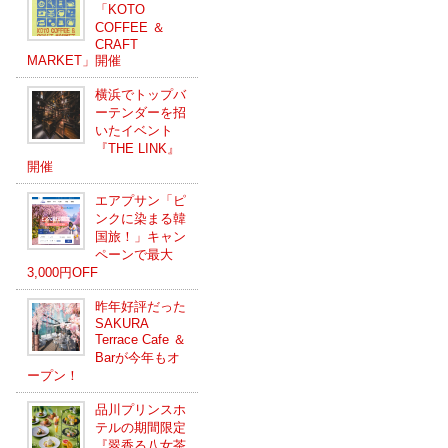
「KOTO
COFFEE ＆
CRAFT
MARKET」開催
横浜でトップバ
ーテンダーを招
いたイベント
『THE LINK』
開催
エアプサン「ピ
ンクに染まる韓
国旅！」キャン
ペーンで最大
3,000円OFF
昨年好評だった
SAKURA
Terrace Cafe ＆
Barが今年もオ
ープン！
品川プリンスホ
テルの期間限定
『翠香る八女茶