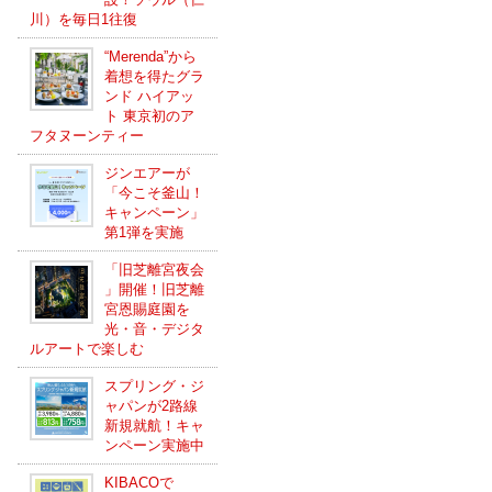
川）を毎日1往復
“Merenda”から
着想を得たグラ
ンド ハイアッ
ト 東京初のア
フタヌーンティー
ジンエアーが
「今こそ釜山！
キャンペーン」
第1弾を実施
「旧芝離宮夜会
」開催！旧芝離
宮恩賜庭園を
光・音・デジタ
ルアートで楽しむ
スプリング・ジ
ャパンが2路線
新規就航！キャ
ンペーン実施中
KIBACOで