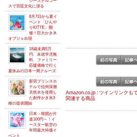
シーズナルコー
スで宮廷文化に浸る
8月7日から夏イ
ベント「ひんや
りKITTE」開
催！巨大かき氷
オブジェ出現
18歳未満5万
円、未就学児無
料、ファミリー
応援価格で行く
夏休みの日本一周クルーズ
新宿プリンスホ
テルで信州深層
Amazon.co.jp : ツインリ
天然水を使用し
た創作かき氷3
関連する商品
種の提供開始
日本－韓国が片
道100円～！イ
ースター航空の
年間最大特価イ
ベント