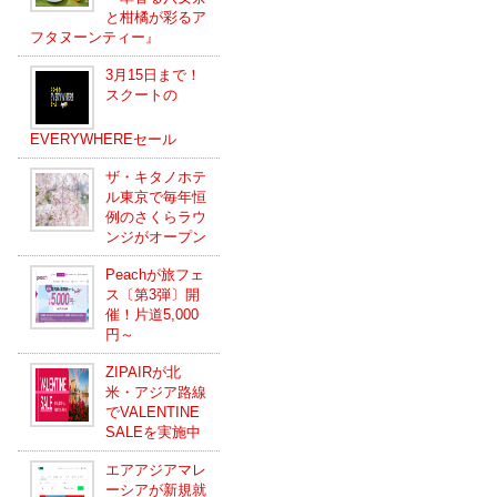
と柑橘が彩るア
フタヌーンティー』
3月15日まで！
スクートの
EVERYWHEREセール
ザ・キタノホテ
ル東京で毎年恒
例のさくらラウ
ンジがオープン
Peachが旅フェ
ス〔第3弾〕開
催！片道5,000
円～
ZIPAIRが北
米・アジア路線
でVALENTINE
SALEを実施中
エアアジアマレ
ーシアが新規就