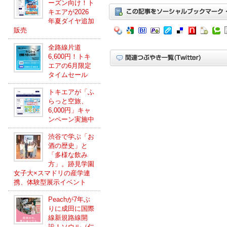
ーズン向け！ト
キエアが2026
年夏ダイヤ追加
販売
全路線片道
6,600円！トキ
エアの6月限定
タイムセール
トキエアが「ふ
らっと空旅、
6,000円」キャ
ンペーン実施中
渋谷で学ぶ「お
酒の歴史」と
「多様な飲み
方」。跡見学園
女子大×スマドリの産学連
携、体験型展示イベント
Peachが7年ぶ
りに成田に国際
線新規路線開
設！ソウル（仁