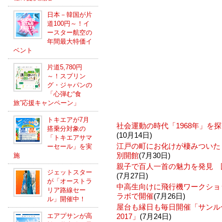
日本－韓国が片
道100円～！イ
ースター航空の
年間最大特価イ
ベント
片道5,780円
～！スプリン
グ・ジャパンの
「心弾む“食
旅”応援キャンペーン」
トキエアが7月
社会運動の時代「1968年」を
搭乗分対象の
(10月14日)
「トキエアサマ
江戸の町にお化けが棲みついた
ーセール」を実
別開館
(7月30日)
施
親子で百人一首の魅力を発見 
ジェットスター
(7月27日)
が「オーストラ
中高生向けに飛行機ワークショ
リア路線セー
ラボで開催
(7月26日)
ル」開催中！
屋台も縁日も毎日開催「サンル
エアプサンが高
2017」
(7月24日)