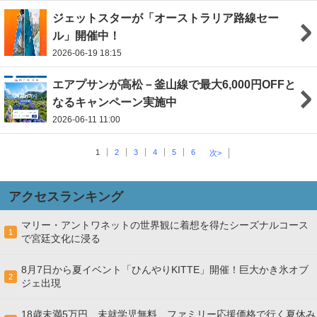
ジェットスターが「オーストラリア路線セー
ル」開催中！
2026-06-19 18:15
エアプサンが高松－釜山線で最大6,000円OFFと
なるキャンペーン実施中
2026-06-11 11:00
1
2
3
4
5
6
次>
アクセスランキング
マリー・アントワネットの世界観に着想を得たシーズナルコース
1
で宮廷文化に浸る
8月7日から夏イベント「ひんやりKITTE」開催！巨大かき氷オブ
2
ジェ出現
18歳未満5万円、未就学児無料、ファミリー応援価格で行く夏休み