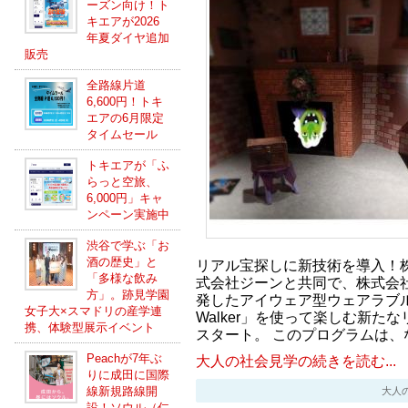
ーズン向け！ト
キエアが2026
年夏ダイヤ追加
販売
全路線片道
6,600円！トキ
エアの6月限定
タイムセール
トキエアが「ふ
らっと空旅、
6,000円」キャ
ンペーン実施中
渋谷で学ぶ「お
酒の歴史」と
リアル宝探しに新技術を導入！
「多様な飲み
式会社ジーンと共同で、株式会
方」。跡見学園
発したアイウェア型ウェアラブルデバ
女子大×スマドリの産学連
Walker」を使って楽しむ新た
携、体験型展示イベント
スタート。 このプログラムは、な
Peachが7年ぶ
大人の社会見学の続きを読む...
りに成田に国際
線新規路線開
大人の社会
設！ソウル（仁