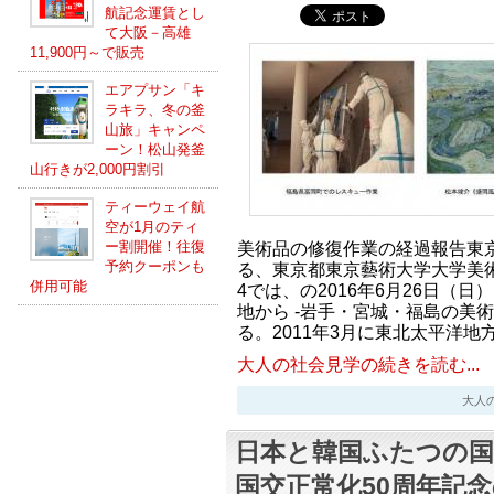
航記念運賃とし
て大阪－高雄
11,900円～で販売
エアプサン「キ
ラキラ、冬の釜
山旅」キャンペ
ーン！松山発釜
山行きが2,000円割引
ティーウェイ航
空が1月のティ
ー割開催！往復
美術品の修復作業の経過報告東
予約クーポンも
る、東京都東京藝術大学大学美術
併用可能
4では、の2016年6月26日（
地から -岩手・宮城・福島の美
る。2011年3月に東北太平洋地
大人の社会見学の続きを読む...
大人の社会
日本と韓国ふたつの国
国交正常化50周年記