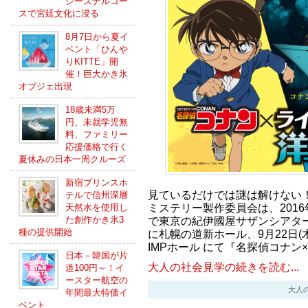
シーズナルコー
スで宮廷文化に浸る
8月7日から夏イ
ベント「ひんや
りKITTE」開
催！巨大かき氷
オブジェ出現
18歳未満5万
円、未就学児無
料、ファミリー
応援価格で行く
夏休みの日本一周クルーズ
新宿プリンスホ
見ているだけでは謎は解けない
テルで信州深層
ミステリー製作委員会は、2016年8
天然水を使用し
た創作かき氷3
で東京の紀伊國屋サザンシアター、9
種の提供開始
に札幌の道新ホール、9月22日(木
IMPホール にて『名探偵コナン
日本－韓国が片
大人の社会見学の続きを読む...
道100円～！イ
ースター航空の
大人の社会
年間最大特価イ
ベント