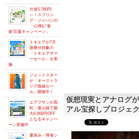
片道5,780円
～！スプリン
グ・ジャパンの
「心弾む“食
旅”応援キャンペーン」
トキエアが7月
搭乗分対象の
「トキエアサマ
ーセール」を実
施
ジェットスター
が「オーストラ
リア路線セー
ル」開催中！
仮想現実とアナログ
エアプサンが高
アル宝探しプロジェ
松－釜山線で最
大6,000円OFF
となるキャンペ
ーン実施中
夏休み・帰省シ