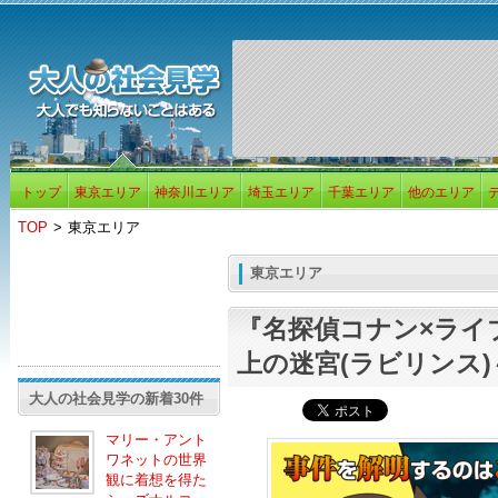
トップ
東京エリア
神奈川エリア
埼玉エリア
千葉エリア
他のエリア
TOP
>
東京エリア
東京エリア
『名探偵コナン×ライ
上の迷宮(ラビリンス)
大人の社会見学の新着30件
マリー・アント
ワネットの世界
観に着想を得た