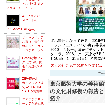
と柑橘が彩るア
フタヌーンティー』
3月15日まで！
スクートの
EVERYWHEREセール
ザ・キタノホテ
ずぶ濡れになって走る！2016年6
ル東京で毎年恒
ーランフェスティバル実行委員
例のさくらラウ
2016』のお得な超先行チケッ
ンジがオープン
ターラン2016」は、東京が7月23
Peachが旅フェ
月30日(土)、31日(日)、名古屋が
ス〔第3弾〕開
大人の社会見学の続きを読む...
催！片道5,000
円～
大人の社会
ZIPAIRが北
東京藝術大学の美術館
米・アジア路線
でVALENTINE
の文化財修復の報告と
SALEを実施中
紹介
エアアジアマレ
ーシアが新規就