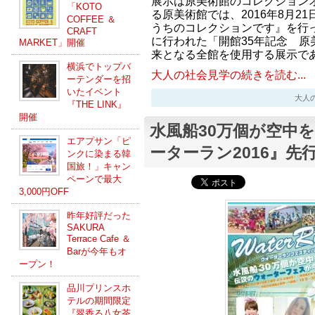
展示は原美術館のコレクション
「KOTO
る原美術館では、2016年8月2
COFFEE ＆
うちのコレクションです』を行っ
CRAFT
に行われた「開館35年記念 原
MARKET」開催
来となる全館を使用する展示で
横浜でトップバ
大人の社会見学の続きを読む...
ーテンダーを招
いたイベント
大人の社会
『THE LINK』
開催
水風船30万個が空中
エアプサン「ピ
ーターラン2016』先
ンクに染まる韓
国旅！」キャン
ペーンで最大
3,000円OFF
昨年好評だった
SAKURA
Terrace Cafe ＆
Barが今年もオ
ープン！
品川プリンスホ
テルの期間限定
『翠香る八女茶