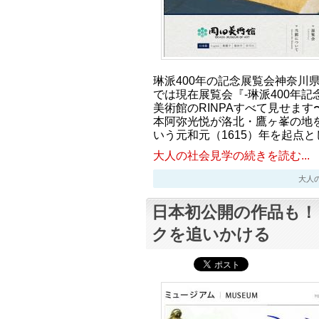
琳派400年の記念展覧会神奈川
では現在展覧会『-琳派400年記
美術館のRINPAすべて見せま
本阿弥光悦が洛北・鷹ヶ峯の地
いう元和元（1615）年を起点と
大人の社会見学の続きを読む...
大人の社会
日本初公開の作品も！
クを追いかける