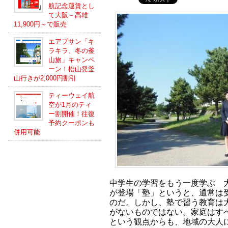
航記念運賃とし
て大阪－高雄
11,900円～で販売
エアプサン「キ
ラキラ、冬の釜
山旅」キャンペ
ーン！松山発釜
山行きが2,000円割引
ティーウェイ航
空が1月のティ
ー割開催！往復
予約クーポンも
併用可能
中学生の学習をもう一度学ぶ 
が登場「塾」というと、通常は
のだ。しかし、塾で習う教育は
がないものではない。家庭はす
という観点からも、地域の大人