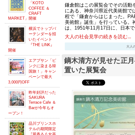
「KOTO
鎌倉館はこの展覧会でその活動
COFFEE ＆
にある、神奈川県近代美術館では2
CRAFT
程で「鎌倉からはじまった。PART3
MARKET」開催
美術館』誕生」を行っている。神
は、1951年11月17日に、日
横浜でトップバ
ーテンダーを招
大人の社会見学の続きを読む...
いたイベント
『THE LINK』
大人の社会
開催
鏑木清方が見せた正月
エアプサン「ピ
ンクに染まる韓
置いた展覧会
国旅！」キャン
ペーンで最大
3,000円OFF
昨年好評だった
SAKURA
Terrace Cafe ＆
Barが今年もオ
ープン！
品川プリンスホ
テルの期間限定
『翠香る八女茶