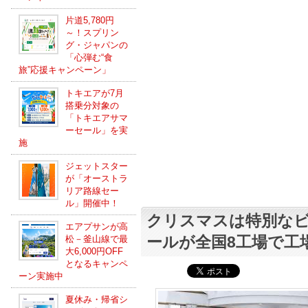
片道5,780円
～！スプリン
グ・ジャパンの
「心弾む“食
旅”応援キャンペーン」
トキエアが7月
搭乗分対象の
「トキエアサマ
ーセール」を実
施
ジェットスター
が「オーストラ
リア路線セー
ル」開催中！
クリスマスは特別な
エアプサンが高
ールが全国8工場で工
松－釜山線で最
大6,000円OFF
となるキャンペ
ーン実施中
夏休み・帰省シ