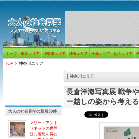
トップ
東京エリア
神奈川エリア
埼玉エリア
千葉エリア
他のエリア
TOP
>
神奈川エリア
神奈川エリア
長倉洋海写真展 戦争
ー越しの姿から考え
大人の社会見学の新着30件
マリー・アント
ワネットの世界
観に着想を得た