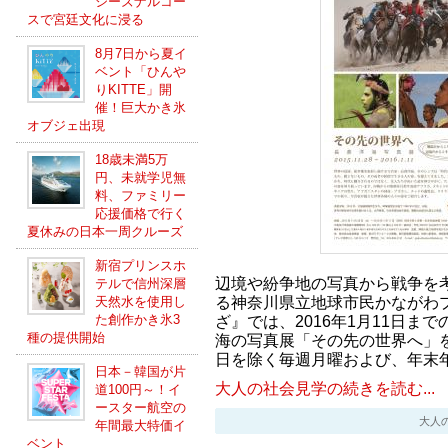
シーズナルコー
スで宮廷文化に浸る
8月7日から夏イ
ベント「ひんや
りKITTE」開
催！巨大かき氷
オブジェ出現
18歳未満5万
円、未就学児無
料、ファミリー
応援価格で行く
夏休みの日本一周クルーズ
新宿プリンスホ
辺境や紛争地の写真から戦争を
テルで信州深層
る神奈川県立地球市民かながわ
天然水を使用し
た創作かき氷3
ざ』では、2016年1月11日ま
種の提供開始
海の写真展「その先の世界へ」
日を除く毎週月曜および、年末
日本－韓国が片
大人の社会見学の続きを読む...
道100円～！イ
ースター航空の
大人の社会
年間最大特価イ
ベント