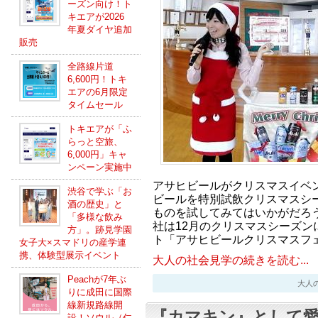
ーズン向け！ト
キエアが2026
年夏ダイヤ追加
販売
全路線片道
6,600円！トキ
エアの6月限定
タイムセール
トキエアが「ふ
らっと空旅、
6,000円」キャ
ンペーン実施中
アサヒビールがクリスマスイベ
渋谷で学ぶ「お
ビールを特別試飲クリスマスシ
酒の歴史」と
ものを試してみてはいかがだろ
「多様な飲み
社は12月のクリスマスシーズン
方」。跡見学園
ト「アサヒビールクリスマスフ
女子大×スマドリの産学連
携、体験型展示イベント
大人の社会見学の続きを読む...
Peachが7年ぶ
大人の社会
りに成田に国際
線新規路線開
『カマキン』として
設！ソウル（仁