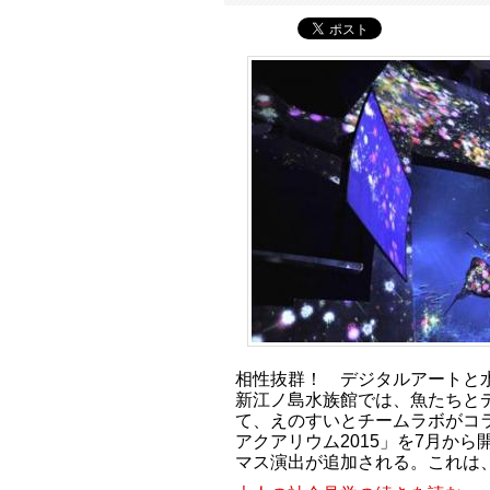
相性抜群！ デジタルアートと
新江ノ島水族館では、魚たちと
て、えのすいとチームラボがコ
アクアリウム2015」を7月から
マス演出が追加される。これは、17