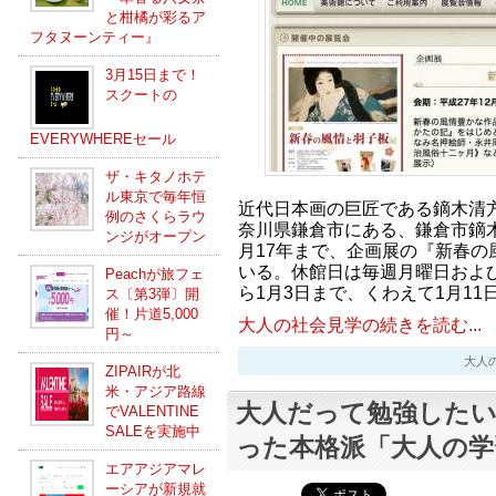
と柑橘が彩るア
フタヌーンティー』
3月15日まで！
スクートの
EVERYWHEREセール
ザ・キタノホテ
ル東京で毎年恒
近代日本画の巨匠である鏑木清
例のさくらラウ
奈川県鎌倉市にある、鎌倉市鏑木
ンジがオープン
月17年まで、企画展の『新春の
いる。休館日は毎週月曜日および
Peachが旅フェ
ら1月3日まで、くわえて1月11
ス〔第3弾〕開
催！片道5,000
大人の社会見学の続きを読む...
円～
大人の社会
ZIPAIRが北
米・アジア路線
大人だって勉強した
でVALENTINE
SALEを実施中
った本格派「大人の学
エアアジアマレ
ーシアが新規就