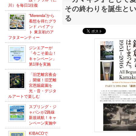
川）を毎日1往復
その終わりを誕生と
“Merenda”から
る
着想を得たグラ
ンド ハイアッ
ト 東京初のア
フタヌーンティー
ジンエアーが
「今こそ釜山！
キャンペーン」
第1弾を実施
「旧芝離宮夜会
」開催！旧芝離
宮恩賜庭園を
光・音・デジタ
ルアートで楽しむ
スプリング・ジ
ャパンが2路線
新規就航！キャ
ンペーン実施中
KIBACOで