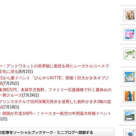
ー・アントワネットの世界観に着想を得たシーズナルコースで
文化に浸る
(8月2日)
7日から夏イベント「ひんやりKITTE」開催！巨大かき氷オブジ
現
(7月25日)
歳未満5万円、未就学児無料、ファミリー応援価格で行く夏休みの
一周クルーズ
(7月24日)
プリンスホテルで信州深層天然水を使用した創作かき氷3種の提
始
(7月18日)
－韓国が片道100円～！イースター航空の年間最大特価イベント
1日)