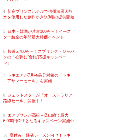
4.
新宿プリンスホテルで信州深層天然
水を使用した創作かき氷3種の提供開始
5.
日本－韓国が片道100円～！イース
ター航空の年間最大特価イベント
6.
片道5,780円～！スプリング・ジャパ
ンの「心弾む“食旅”応援キャンペー
ン」
7.
トキエアが7月搭乗分対象の「トキ
エアサマーセール」を実施
8.
ジェットスターが「オーストラリア
路線セール」開催中！
9.
エアプサンが高松－釜山線で最大
6,000円OFFとなるキャンペーン実施中
10.
夏休み・帰省シーズン向け！トキ