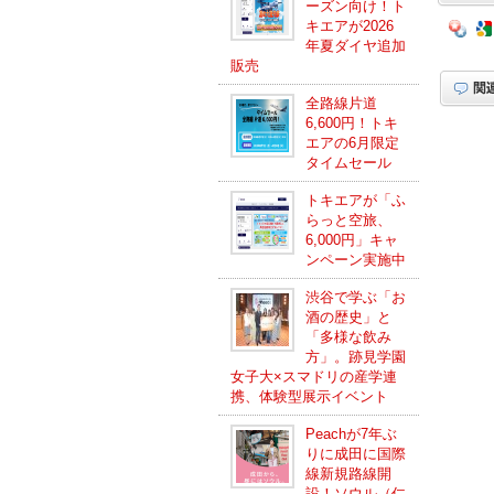
ーズン向け！ト
キエアが2026
年夏ダイヤ追加
販売
全路線片道
6,600円！トキ
エアの6月限定
タイムセール
トキエアが「ふ
らっと空旅、
6,000円」キャ
ンペーン実施中
渋谷で学ぶ「お
酒の歴史」と
「多様な飲み
方」。跡見学園
女子大×スマドリの産学連
携、体験型展示イベント
Peachが7年ぶ
りに成田に国際
線新規路線開
設！ソウル（仁