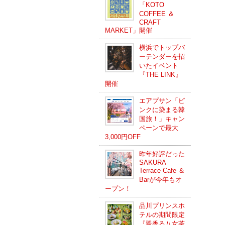
「KOTO
COFFEE ＆
CRAFT
MARKET」開催
横浜でトップバ
ーテンダーを招
いたイベント
『THE LINK』
開催
エアプサン「ピ
ンクに染まる韓
国旅！」キャン
ペーンで最大
3,000円OFF
昨年好評だった
SAKURA
Terrace Cafe ＆
Barが今年もオ
ープン！
品川プリンスホ
テルの期間限定
『翠香る八女茶