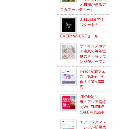
と柑橘が彩るア
フタヌーンティー』
3月15日まで！
スクートの
EVERYWHEREセール
ザ・キタノホテ
ル東京で毎年恒
例のさくらラウ
ンジがオープン
Peachが旅フェ
ス〔第3弾〕開
催！片道5,000
円～
ZIPAIRが北
米・アジア路線
でVALENTINE
SALEを実施中
エアアジアマレ
ーシアが新規就