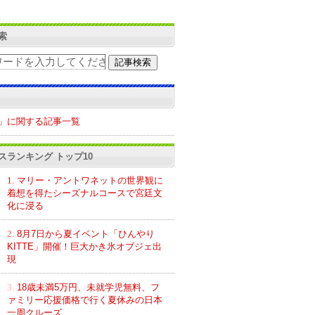
索
」に関する記事一覧
スランキング トップ10
1.
マリー・アントワネットの世界観に
着想を得たシーズナルコースで宮廷文
化に浸る
2.
8月7日から夏イベント「ひんやり
KITTE」開催！巨大かき氷オブジェ出
現
3.
18歳未満5万円、未就学児無料、フ
ァミリー応援価格で行く夏休みの日本
一周クルーズ