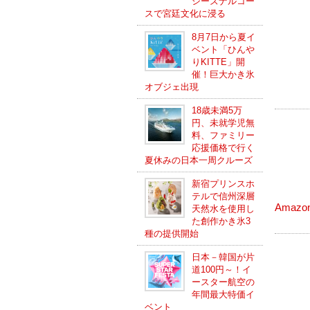
シーズナルコー
スで宮廷文化に浸る
8月7日から夏イ
ベント「ひんや
りKITTE」開
催！巨大かき氷
オブジェ出現
18歳未満5万
円、未就学児無
料、ファミリー
応援価格で行く
夏休みの日本一周クルーズ
新宿プリンスホ
テルで信州深層
Amaz
天然水を使用し
た創作かき氷3
種の提供開始
日本－韓国が片
道100円～！イ
ースター航空の
年間最大特価イ
ベント