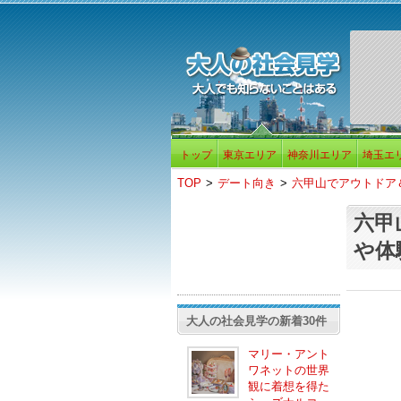
トップ
東京エリア
神奈川エリア
埼玉エ
TOP
>
デート向き
>
六甲山でアウトドア
六甲
や体
大人の社会見学の新着30件
マリー・アント
ワネットの世界
観に着想を得た