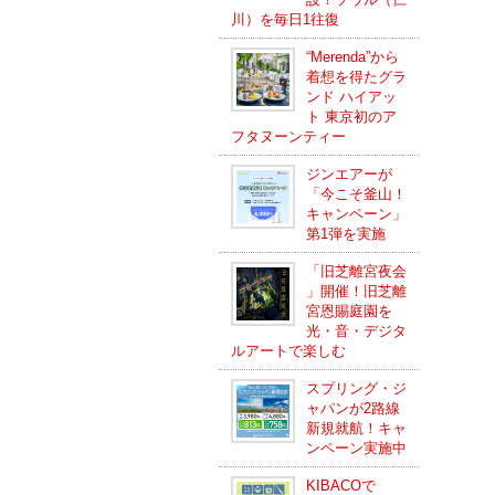
川）を毎日1往復
“Merenda”から
着想を得たグラ
ンド ハイアッ
ト 東京初のア
フタヌーンティー
ジンエアーが
「今こそ釜山！
キャンペーン」
第1弾を実施
「旧芝離宮夜会
」開催！旧芝離
宮恩賜庭園を
光・音・デジタ
ルアートで楽しむ
スプリング・ジ
ャパンが2路線
新規就航！キャ
ンペーン実施中
KIBACOで