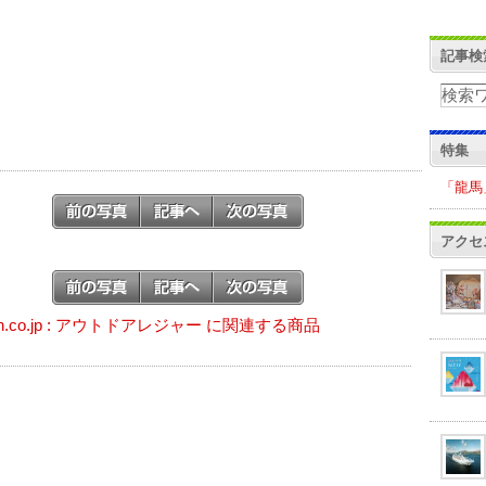
記事検
特集
「龍馬
アクセ
on.co.jp : アウトドアレジャー に関連する商品