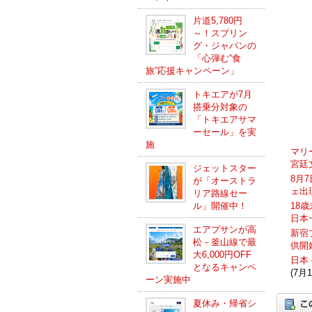
片道5,780円
～！スプリン
グ・ジャパンの
「心弾む“食
旅”応援キャンペーン」
トキエアが7月
搭乗分対象の
「トキエアサマ
ーセール」を実
施
マリ
宮廷
ジェットスター
8月
が「オーストラ
ェ出
リア路線セー
ル」開催中！
18
日本
エアプサンが高
新宿
松－釜山線で最
供開
大6,000円OFF
日本
となるキャンペ
(7月1
ーン実施中
夏休み・帰省シ