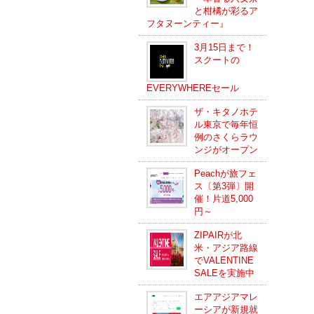
と柑橘が彩るア
フタヌーンティー』
3月15日まで！
スクートの
EVERYWHEREセール
ザ・キタノホテ
ル東京で毎年恒
例のさくらラウ
ンジがオープン
Peachが旅フェ
ス〔第3弾〕開
催！片道5,000
円～
ZIPAIRが北
米・アジア路線
でVALENTINE
SALEを実施中
エアアジアマレ
ーシアが新規就