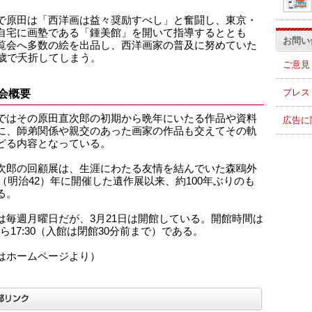
で原田は「西洋画は益々奨励すべし」と奮闘し、東京・
自宅に画塾である「鍾美館」を開いて指導するととも
お問い
覧会へ多数の絵を出品し、西洋画家の普及に努めていた
6歳で夭折してしまう。
ご意見
プレス
会概要
ではその原田直次郎の初期から晩年にいたる作品や資料
広告に
に、師弟関係や親交のあった画家の作品も交えてその軌
どる内容となっている。
次郎の回顧展は、生涯にわたる友情を結んでいた森鴎外
09（明治42）年に開催した遺作展以来、約100年ぶりのも
る。
は毎週月曜日だが、3月21日は開館している。開館時間は
0から17:30（入館は閉館30分前まで）である。
はホームページより）