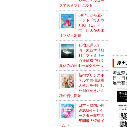
シーズナルコー
スで宮廷文化に浸る
8月7日から夏イ
ベント「ひんや
りKITTE」開
催！巨大かき氷
オブジェ出現
18歳未満5万
円、未就学児無
料、ファミリー
応援価格で行く
原田
夏休みの日本一周クルーズ
埼玉県
新宿プリンスホ
日（日
テルで信州深層
展示替
天然水を使用し
た創作かき氷3
種の提供開始
日本－韓国が片
道100円～！イ
ースター航空の
年間最大特価イ
ベント