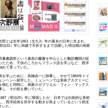
次郎とは生年1863（文久3）年の幕末の日本に生まれ、
9（明治32）年に36歳で夭折するまで活躍した明治期の画家
。
府蕃書調所という幕府の蘭書を中心とした翻訳機関の役
ったため、子供のころからフランス語を学ぶなど、西洋
触れて育っていた。
画を学ぶために、高橋由一に師事し、やがて1884年ドイ
ュンヘンへ留学した。ミュンヘンでは美術アカデミーに
を積むと同時に、画家のガブリエル・フォン・マックス
事し、その技を磨いていた。
1887（明治20）年に帰国したが、日本では伝統的な美術
し、西洋絵画を排斥する動きが高まっているという状況
ていた。