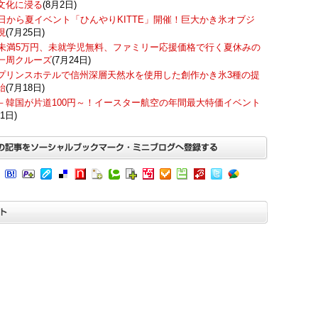
文化に浸る
(8月2日)
7日から夏イベント「ひんやりKITTE」開催！巨大かき氷オブジ
現
(7月25日)
歳未満5万円、未就学児無料、ファミリー応援価格で行く夏休みの
一周クルーズ
(7月24日)
プリンスホテルで信州深層天然水を使用した創作かき氷3種の提
始
(7月18日)
－韓国が片道100円～！イースター航空の年間最大特価イベント
1日)