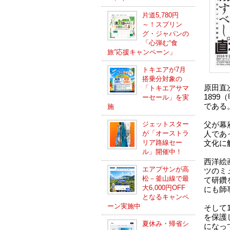
片道5,780円
～！スプリン
グ・ジャパンの
「心弾む“食
旅”応援キャンペーン」
トキエアが7月
搭乗分対象の
原田直
「トキエアサマ
189
ーセール」を実
である
施
ジェットスター
父が幕
が「オーストラ
人であ
リア路線セー
文化に
ル」開催中！
西洋絵
エアプサンが高
ツのミ
松－釜山線で最
て研鑽
大6,000円OFF
にも師
となるキャンペ
ーン実施中
そして
を保護
夏休み・帰省シ
になっ