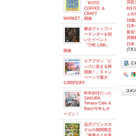
宮廷
「KOTO
COFFEE ＆
8月
CRAFT
ェ出
MARKET」開催
18
日本
横浜でトップバ
新宿
ーテンダーを招
供開
いたイベント
日本
『THE LINK』
(7月1
開催
エアプサン「ピ
ンクに染まる韓
国旅！」キャン
ペーンで最大
3,000円OFF
昨年好評だった
SAKURA
Terrace Cafe ＆
Barが今年もオ
ープン！
品川プリンスホ
テルの期間限定
『翠香る八女茶