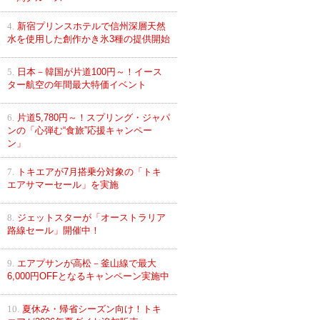
4.
新宿プリンスホテルで信州深層天然
水を使用した創作かき氷3種の提供開始
5.
日本－韓国が片道100円～！イース
ター航空の年間最大特価イベント
6.
片道5,780円～！スプリング・ジャパ
ンの「心弾む“食旅”応援キャンペー
ン」
7.
トキエアが7月搭乗分対象の「トキ
エアサマーセール」を実施
8.
ジェットスターが「オーストラリア
路線セール」開催中！
9.
エアプサンが高松－釜山線で最大
6,000円OFFとなるキャンペーン実施中
10.
夏休み・帰省シーズン向け！トキ