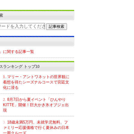
索
」に関する記事一覧
スランキング トップ10
1.
マリー・アントワネットの世界観に
着想を得たシーズナルコースで宮廷文
化に浸る
2.
8月7日から夏イベント「ひんやり
KITTE」開催！巨大かき氷オブジェ出
現
3.
18歳未満5万円、未就学児無料、フ
ァミリー応援価格で行く夏休みの日本
一周クルーズ