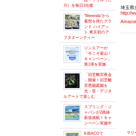
川）を毎日1往復
埼玉県
http://
“Merenda”から
着想を得たグラ
Amazo
ンド ハイアッ
ト 東京初のア
フタヌーンティー
ジンエアーが
「今こそ釜山！
キャンペーン」
第1弾を実施
「旧芝離宮夜会
」開催！旧芝離
宮恩賜庭園を
光・音・デジタ
ルアートで楽しむ
スプリング・ジ
ャパンが2路線
新規就航！キャ
ンペーン実施中
マリ
KIBACOで