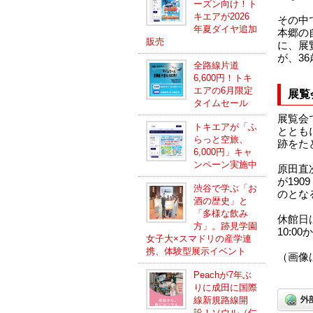
ーズン向け！ト
キエアが2026
その中
年夏ダイヤ追加
本郷の
販売
に、展
が、3
全路線片道
6,600円！トキ
エアの6月限定
展覧
タイムセール
展覧会
トキエアが「ふ
ととも
らっと空旅、
跡をた
6,000円」キャ
ンペーン実施中
原田直
が19
渋谷で学ぶ「お
のとな
酒の歴史」と
「多様な飲み
休館日
方」。跡見学園
10:0
女子大×スマドリの産学連
携、体験型展示イベント
（画像
Peachが7年ぶ
りに成田に国際
線新規路線開
設！ソウル（仁