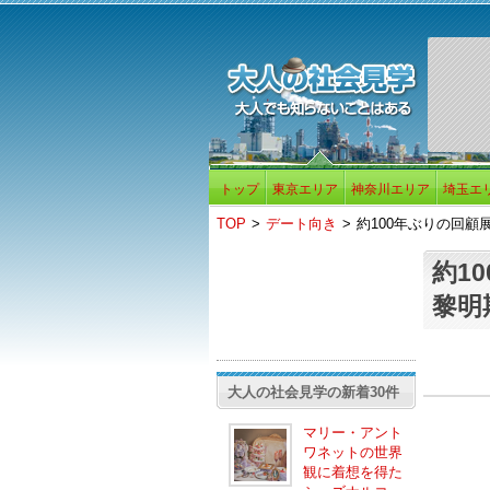
トップ
東京エリア
神奈川エリア
埼玉エ
TOP
>
デート向き
>
約100年ぶりの回顧
約1
黎明
大人の社会見学の新着30件
マリー・アント
ワネットの世界
観に着想を得た