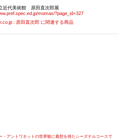
立近代美術館 原田直次郎展
www.pref.spec.ed.jp/momas/?page_id=327
n.co.jp : 原田直次郎 に関連する商品
ー・アントワネットの世界観に着想を得たシーズナルコースで