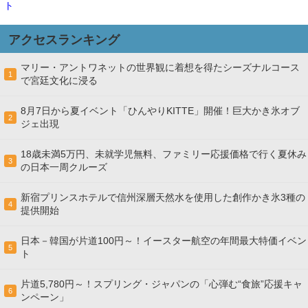
ト
アクセスランキング
マリー・アントワネットの世界観に着想を得たシーズナルコース
1
で宮廷文化に浸る
8月7日から夏イベント「ひんやりKITTE」開催！巨大かき氷オブ
2
ジェ出現
18歳未満5万円、未就学児無料、ファミリー応援価格で行く夏休み
3
の日本一周クルーズ
新宿プリンスホテルで信州深層天然水を使用した創作かき氷3種の
4
提供開始
日本－韓国が片道100円～！イースター航空の年間最大特価イベン
5
ト
片道5,780円～！スプリング・ジャパンの「心弾む“食旅”応援キャ
6
ンペーン」