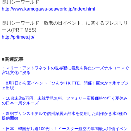
鴨川シーワールド
http://www.kamogawa-seaworld.jp/index.html
鴨川シーワールド「敬老の日イベント」に関するプレスリリ
ース(PR TIMES)
http://prtimes.jp/
■関連記事
・マリー・アントワネットの世界観に着想を得たシーズナルコースで
宮廷文化に浸る
・8月7日から夏イベント「ひんやりKITTE」開催！巨大かき氷オブジ
ェ出現
・18歳未満5万円、未就学児無料、ファミリー応援価格で行く夏休み
の日本一周クルーズ
・新宿プリンスホテルで信州深層天然水を使用した創作かき氷3種の
提供開始
・日本－韓国が片道100円～！イースター航空の年間最大特価イベン