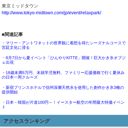
東京ミッドタウン
http://www.tokyo-midtown.com/jp/event/relaxpark/
■関連記事
・マリー・アントワネットの世界観に着想を得たシーズナルコースで
宮廷文化に浸る
・8月7日から夏イベント「ひんやりKITTE」開催！巨大かき氷オブジ
ェ出現
・18歳未満5万円、未就学児無料、ファミリー応援価格で行く夏休み
の日本一周クルーズ
・新宿プリンスホテルで信州深層天然水を使用した創作かき氷3種の
提供開始
・日本－韓国が片道100円～！イースター航空の年間最大特価イベン
ト
アクセスランキング