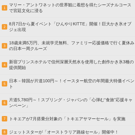
マリー・アントワネットの世界観に着想を得たシーズナルコース
1
で宮廷文化に浸る
8月7日から夏イベント「ひんやりKITTE」開催！巨大かき氷オブ
2
ジェ出現
18歳未満5万円、未就学児無料、ファミリー応援価格で行く夏休み
3
の日本一周クルーズ
新宿プリンスホテルで信州深層天然水を使用した創作かき氷3種の
4
提供開始
日本－韓国が片道100円～！イースター航空の年間最大特価イベン
5
ト
片道5,780円～！スプリング・ジャパンの「心弾む“食旅”応援キャ
6
ンペーン」
トキエアが7月搭乗分対象の「トキエアサマーセール」を実施
7
ジェットスターが「オーストラリア路線セール」開催中！
8