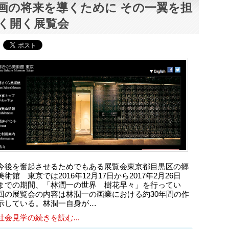
画の将来を導くために その一翼を担
く開く展覧会
今後を奮起させるためでもある展覧会東京都目黒区の郷
術館 東京では2016年12月17日から2017年2月26日
までの期間、「林潤一の世界 樹花早々」を行ってい
回の展覧会の内容は林潤一の画業における約30年間の作
示している。林潤一自身が…
社会見学の続きを読む...