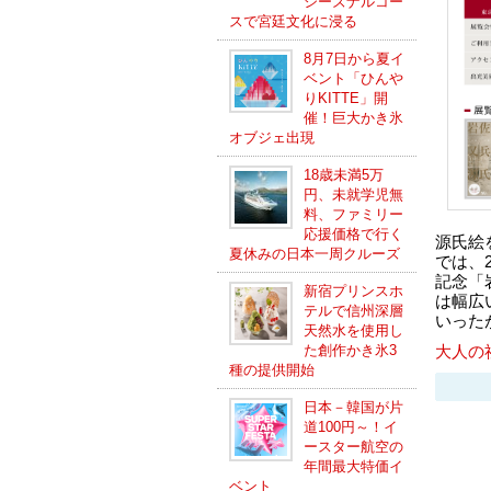
シーズナルコー
スで宮廷文化に浸る
8月7日から夏イ
ベント「ひんや
りKITTE」開
催！巨大かき氷
オブジェ出現
18歳未満5万
円、未就学児無
料、ファミリー
応援価格で行く
源氏絵
夏休みの日本一周クルーズ
では、
記念「
新宿プリンスホ
は幅広
テルで信州深層
いった
天然水を使用し
た創作かき氷3
大人の
種の提供開始
日本－韓国が片
道100円～！イ
ースター航空の
年間最大特価イ
ベント