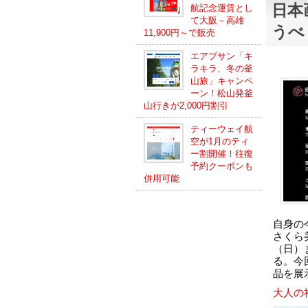
日本
航記念運賃とし
て大阪－高雄
うべ
11,900円～で販売
エアプサン「キ
ラキラ、冬の釜
山旅」キャンペ
ーン！松山発釜
山行きが2,000円割引
ティーウェイ航
空が1月のティ
ー割開催！往復
予約クーポンも
併用可能
自身の
さくら美
（日）
る。今
品を展
大人の