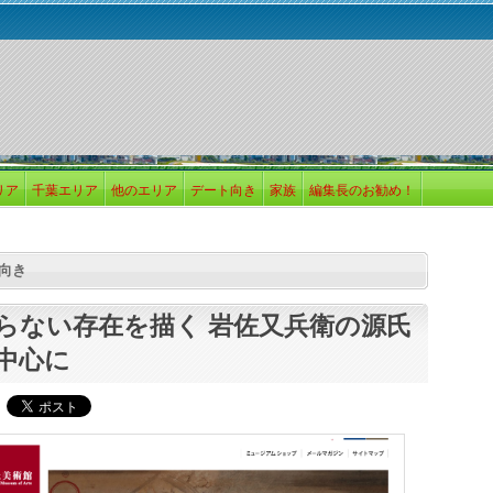
リア
千葉エリア
他のエリア
デート向き
家族
編集長のお勧め！
向き
らない存在を描く 岩佐又兵衛の源氏
中心に