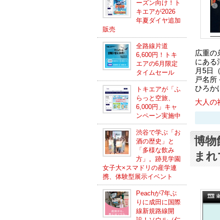
ーズン向け！ト
キエアが2026
年夏ダイヤ追加
販売
全路線片道
広重の
6,600円！トキ
にある
エアの6月限定
月5日
タイムセール
戸名所
ひろか
トキエアが「ふ
らっと空旅、
大人の
6,000円」キャ
ンペーン実施中
渋谷で学ぶ「お
博物
酒の歴史」と
「多様な飲み
まれ
方」。跡見学園
女子大×スマドリの産学連
携、体験型展示イベント
Peachが7年ぶ
りに成田に国際
線新規路線開
設！ソウル（仁