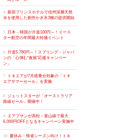
4.
新宿プリンスホテルで信州深層天然
水を使用した創作かき氷3種の提供開始
5.
日本－韓国が片道100円～！イース
ター航空の年間最大特価イベント
6.
片道5,780円～！スプリング・ジャパ
ンの「心弾む“食旅”応援キャンペー
ン」
7.
トキエアが7月搭乗分対象の「トキ
エアサマーセール」を実施
8.
ジェットスターが「オーストラリア
路線セール」開催中！
9.
エアプサンが高松－釜山線で最大
6,000円OFFとなるキャンペーン実施中
10.
夏休み・帰省シーズン向け！トキ