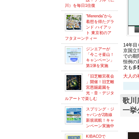
川）を毎日1往復
“Merenda”から
着想を得たグラ
ンド ハイアッ
ト 東京初のア
フタヌーンティー
14年
ジンエアーが
京国立博
「今こそ釜山！
での期
キャンペーン」
恒例の
第1弾を実施
文も多
大人の
「旧芝離宮夜会
」開催！旧芝離
宮恩賜庭園を
光・音・デジタ
ルアートで楽しむ
歌川
一挙
スプリング・ジ
ャパンが2路線
新規就航！キャ
ンペーン実施中
KIBACOで