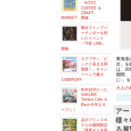
「KOTO
COFFEE ＆
CRAFT
MARKET」開催
横浜でトップバ
ーテンダーを招
いたイベント
『THE LINK』
開催
東海道
エアプサン「ピ
次」を
ンクに染まる韓
は、20
国旅！」キャン
期間、
ペーンで最大
に-」
3,000円OFF
大人の
昨年好評だった
SAKURA
Terrace Cafe ＆
Barが今年もオ
アー
ープン！
様々
品川プリンスホ
テルの期間限定
る展
『翠香る八女茶