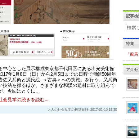
記事検
特集
「龍馬
を中心とした展示構成東京都千代田区にある出光美術館
アクセ
2017年1月8日（日）から2月5日までの日程で開館50周年
岩佐又兵衛と源氏絵 -＜古典＞への挑戦」を行う。又兵衛
い技法を操るほか、さまざまな和漢の題材に取り組んで
が、今回はとくに…
社会見学の続きを読む...
大人の社会見学の投稿日時: 2017-01-10 15:30