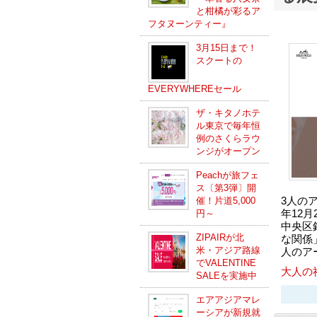
と柑橘が彩るア
フタヌーンティー』
3月15日まで！
スクートの
EVERYWHEREセール
ザ・キタノホテ
ル東京で毎年恒
例のさくらラウ
ンジがオープン
Peachが旅フェ
ス〔第3弾〕開
3人の
催！片道5,000
年12月
円～
中央区
ZIPAIRが北
な関係
米・アジア路線
人のア
でVALENTINE
大人の
SALEを実施中
エアアジアマレ
ーシアが新規就