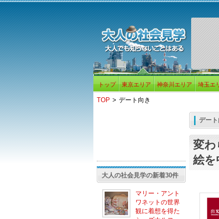
トップ
東京エリア
神奈川エリア
埼玉エ
TOP
>
デート向き
デート
変わ
絵を
大人の社会見学の新着30件
マリー・アント
ワネットの世界
観に着想を得た