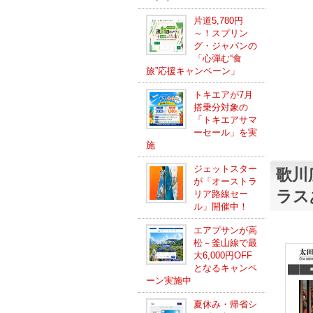
片道5,780円
～！スプリン
グ・ジャパンの
「心弾む“食
旅”応援キャンペーン」
トキエアが7月
搭乗分対象の
「トキエアサマ
ーセール」を実
施
ジェットスター
歌川
が「オーストラ
ラス
リア路線セー
ル」開催中！
エアプサンが高
松－釜山線で最
大6,000円OFF
となるキャンペ
ーン実施中
夏休み・帰省シ