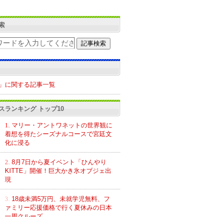
索
」に関する記事一覧
スランキング トップ10
1.
マリー・アントワネットの世界観に
着想を得たシーズナルコースで宮廷文
化に浸る
2.
8月7日から夏イベント「ひんやり
KITTE」開催！巨大かき氷オブジェ出
現
3.
18歳未満5万円、未就学児無料、フ
ァミリー応援価格で行く夏休みの日本
一周クルーズ